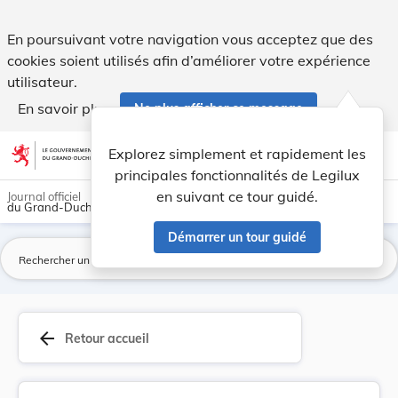
Arrêté grand-ducal du 31 décembre 1951 pris en ... - Legilu
En poursuivant votre navigation vous acceptez que des
cookies soient utilisés afin d’améliorer votre expérience
utilisateur.
En savoir plus
Ne plus afficher ce message
Aller au contenu
help
light_mode
dark_mode
account_circle
Explorez simplement et rapidement les
Aide
principales fonctionnalités de Legilux
en suivant ce tour guidé.
Journal officiel
du Grand-Duché de Luxembourg
Démarrer un tour guidé
La
arrow_back
Retour accueil