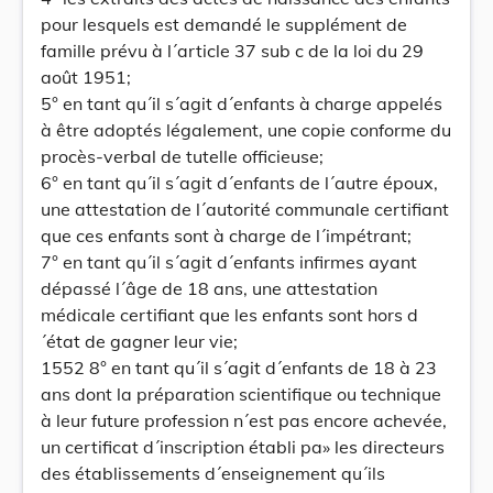
pour lesquels est demandé le supplément de
famille prévu à l´article 37 sub c de la loi du 29
août 1951;
5° en tant qu´il s´agit d´enfants à charge appelés
à être adoptés légalement, une copie conforme du
procès-verbal de tutelle officieuse;
6° en tant qu´il s´agit d´enfants de l´autre époux,
une attestation de l´autorité communale certifiant
que ces enfants sont à charge de l´impétrant;
7° en tant qu´il s´agit d´enfants infirmes ayant
dépassé l´âge de 18 ans, une attestation
médicale certifiant que les enfants sont hors d
´état de gagner leur vie;
1552 8° en tant qu´il s´agit d´enfants de 18 à 23
ans dont la préparation scientifique ou technique
à leur future profession n´est pas encore achevée,
un certificat d´inscription établi pa» les directeurs
des établissements d´enseignement qu´ils