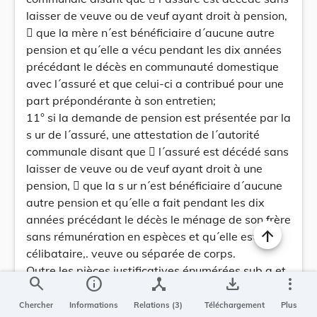
laisser de veuve ou de veuf ayant droit à pension,
 que la mère n´est bénéficiaire d´aucune autre
pension et qu´elle a vécu pendant les dix années
précédant le décès en communauté domestique
avec l´assuré et que celui-ci a contribué pour une
part prépondérante à son entretien;
11° si la demande de pension est présentée par la
s ur de l´assuré, une attestation de l´autorité
communale disant que  l´assuré est décédé sans
laisser de veuve ou de veuf ayant droit à une
pension,  que la s ur n´est bénéficiaire d´aucune
autre pension et qu´elle a fait pendant les dix
années précédant le décès le ménage de son frère
sans rémunération en espèces et qu´elle est
célibataire,. veuve ou séparée de corps.
Outre les pièces justificatives énumérées sub a et
search
info
device_hub
save_alt
more_vert
b, les demandeurs luxembourgeois et ceux qui
leur sont assimilés auront à produire, tant pour la
Chercher
Informations
Relations (3)
Téléchargement
Plus