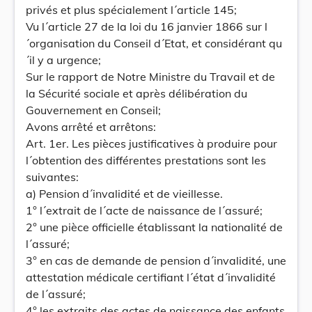
privés et plus spécialement l´article 145;
Vu l´article 27 de la loi du 16 janvier 1866 sur l
´organisation du Conseil d´Etat, et considérant qu
´il y a urgence;
Sur le rapport de Notre Ministre du Travail et de
la Sécurité sociale et après délibération du
Gouvernement en Conseil;
Avons arrêté et arrêtons:
Art. 1er. Les pièces justificatives à produire pour
l´obtention des différentes prestations sont les
suivantes:
a) Pension d´invalidité et de vieillesse.
1° l´extrait de l´acte de naissance de l´assuré;
2° une pièce officielle établissant la nationalité de
l´assuré;
3° en cas de demande de pension d´invalidité, une
attestation médicale certifiant l´état d´invalidité
de l´assuré;
4° les extraits des actes de naissance des enfants