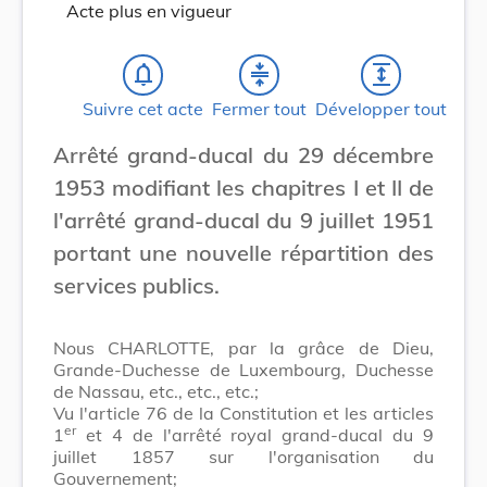
Acte plus en vigueur
notifications_none
compress
expand
Suivre cet acte
Fermer tout
Développer tout
Arrêté grand-ducal du 29 décembre
1953 modifiant les chapitres I et II de
l'arrêté grand-ducal du 9 juillet 1951
portant une nouvelle répartition des
services publics.
Nous CHARLOTTE, par la grâce de Dieu,
Grande-Duchesse de Luxembourg, Duchesse
de Nassau, etc., etc., etc.;
Vu l'article 76 de la Constitution et les articles
er
1
et 4 de l'arrêté royal grand-ducal du 9
juillet 1857 sur l'organisation du
Gouvernement;