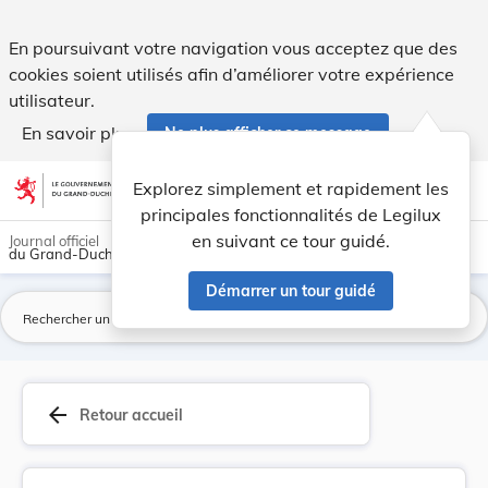
Arrêté grand-ducal du 29 décembre 1953 modifian... - Legi
En poursuivant votre navigation vous acceptez que des
cookies soient utilisés afin d’améliorer votre expérience
utilisateur.
En savoir plus
Ne plus afficher ce message
Aller au contenu
help
light_mode
dark_mode
account_circle
Explorez simplement et rapidement les
Aide
principales fonctionnalités de Legilux
en suivant ce tour guidé.
Journal officiel
du Grand-Duché de Luxembourg
Démarrer un tour guidé
La
arrow_back
Retour accueil