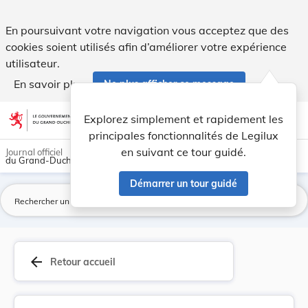
Arrêté grand-ducal du 18 février 1955 ayant pou... - Legilux
En poursuivant votre navigation vous acceptez que des
cookies soient utilisés afin d’améliorer votre expérience
utilisateur.
En savoir plus
Ne plus afficher ce message
Aller au contenu
help
light_mode
dark_mode
account_circle
Explorez simplement et rapidement les
Aide
principales fonctionnalités de Legilux
en suivant ce tour guidé.
Journal officiel
du Grand-Duché de Luxembourg
Démarrer un tour guidé
La
arrow_back
Retour accueil