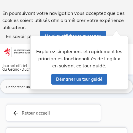
Arrêté grand-ducal du 25 octobre 1955 portant m... - Legil
En poursuivant votre navigation vous acceptez que des
cookies soient utilisés afin d’améliorer votre expérience
utilisateur.
En savoir plus
Ne plus afficher ce message
Aller au contenu
help
light_mode
dark_mode
account_circle
Explorez simplement et rapidement les
Aide
principales fonctionnalités de Legilux
en suivant ce tour guidé.
Journal officiel
du Grand-Duché de Luxembourg
Démarrer un tour guidé
La
arrow_back
Retour accueil