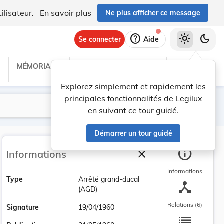
ilisateur.
En savoir plus
Ne plus afficher ce message
help
light_mode
dark_mode
Se connecter
Aide
MÉMORIAL C
TRAITÉS
PROJETS
TEXTES UE
Explorez simplement et rapidement les
principales fonctionnalités de Legilux
Lancer la recherche
Filtres
en suivant ce tour guidé.
Démarrer un tour guidé
info
close
Informations
Fermer la barre latéra
Informations
Type
Arrêté grand-ducal
device_hub
(AGD)
Relations (6)
Signature
19/04/1960
list