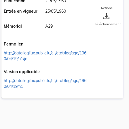
Publication
21/05/1960
Actions
Entrée en vigueur
25/05/1960
save_alt
Téléchargement
Mémorial
A29
Permalien
http://data.legilux.public.lu/eli/etat/leg/agd/196
0/04/19/n1/jo
Version applicable
http://data.legilux.public.lu/eli/etat/leg/agd/196
0/04/19/n1