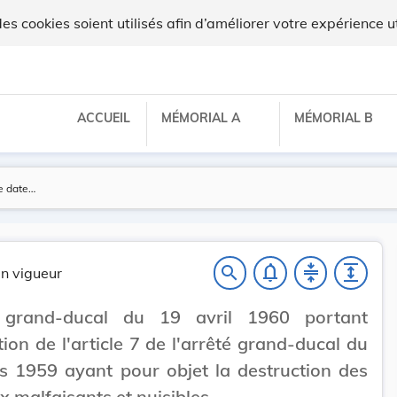
 cookies soient utilisés afin d’améliorer votre expérience ut
ACCUEIL
MÉMORIAL A
MÉMORIAL B
notifications_none
compress
expand
search
n vigueur
 grand-ducal du 19 avril 1960 portant
ion de l'article 7 de l'arrêté grand-ducal du
 1959 ayant pour objet la destruction des
 malfaisants et nuisibles.