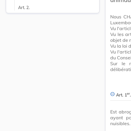
Art. 2.
Nous CHA
Luxembour
Vu l'arti
Vu les ar
objet de 
Vu la loi
Vu l'arti
du Consei
Sur le r
délibérat
er
Art. 1
.
Est abrog
ayant po
nuisibles.