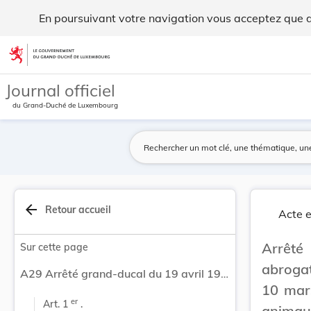
Arrêté grand-ducal du 19 avril 1960 portant abr... - Legilux
En poursuivant votre navigation vous acceptez que des
Aller au contenu
Journal officiel
du Grand-Duché de Luxembourg
arrow_back
Retour accueil
Acte e
Arrêté
Sur cette page
abrogat
A29 Arrêté grand-ducal du 19 avril 1960 portant abrogation de l'article 7 de l'arrêté grand-ducal du 10 mars 1959 ayant pour objet la destruction des animaux malfaisants et nuisibles.
10 mars
er
Art. 1 
 .
animaux