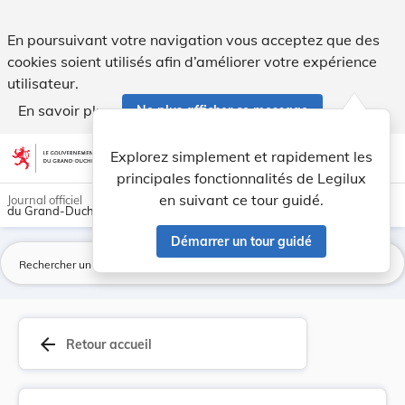
Arrêté grand-ducal du 21 mars 1979 homologuant ... - Legi
En poursuivant votre navigation vous acceptez que des
cookies soient utilisés afin d’améliorer votre expérience
utilisateur.
En savoir plus
Ne plus afficher ce message
Aller au contenu
help
light_mode
dark_mode
account_circle
Explorez simplement et rapidement les
Aide
principales fonctionnalités de Legilux
en suivant ce tour guidé.
Journal officiel
du Grand-Duché de Luxembourg
Démarrer un tour guidé
La
arrow_back
Retour accueil