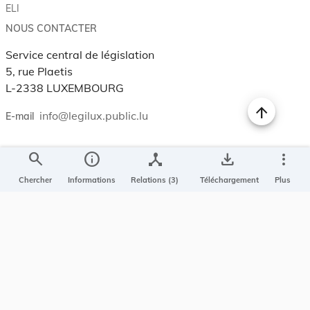
ELI
NOUS CONTACTER
Service central de législation
5, rue Plaetis
L-2338 LUXEMBOURG
info@legilux.public.lu
E-mail
search
info
device_hub
save_alt
more_vert
My LegiBox
, votre espace personnel.
Chercher
Informations
Relations (3)
Téléchargement
Plus
Se connecter
Enregistrer et organiser vos actes préférés, enregistrer vos
recherches, soyez alerté en cas de modification sur un document
qui vous intéresse.
EN PLUS
Conditions générales
Conditions d’utilisations