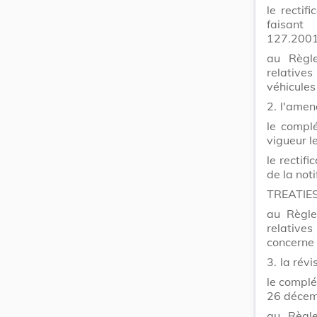
le recti
faisant
127.2001
au Règle
relatives
véhicules
2.
l'amen
le compl
vigueur 
le rectifi
de la not
TREATIES
au Règle
relatives
concerne 
3.
la rév
le complé
26 décem
au Règle