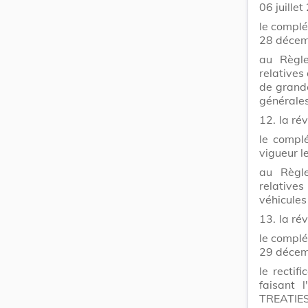
06 juillet
le complé
28 décem
au Règle
relatives
de grande
générales
12.
la ré
le compl
vigueur 
au Règle
relatives
véhicules
13.
la ré
le complé
29 décem
le recti
faisant 
TREATIES