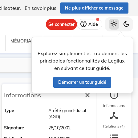
ilisateur.
En savoir plus
Ne plus afficher ce message
help
light_mode
dark_mode
Se connecter
Aide
MÉMORIAL C
TRAITÉS
PROJETS
TEXTES UE
Explorez simplement et rapidement les
principales fonctionnalités de Legilux
Lancer la recherche
Filtres
en suivant ce tour guidé.
Démarrer un tour guidé
info
close
Informations
Fermer la barre latéra
Informations
Type
Arrêté grand-ducal
device_hub
(AGD)
Relations (4)
Signature
28/10/2002
list