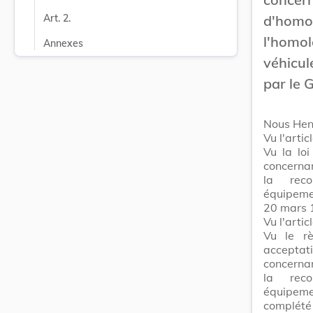
d'homol
Art. 2.
l'homo
Annexes
véhicu
par le
Nous Hen
Vu l'artic
Vu la lo
concernan
la reco
équipemen
20 mars 1
Vu l'arti
Vu le r
accepta
concernan
la reco
équipeme
complété 