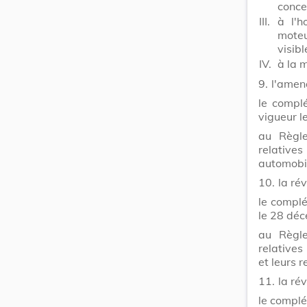
conce
III.
à l'h
moteu
visib
IV.
à la 
9.
l'amen
le compl
vigueur 
au Règle
relative
automobil
10.
la ré
le compl
le 28 dé
au Règle
relative
et leurs 
11.
la ré
le complé