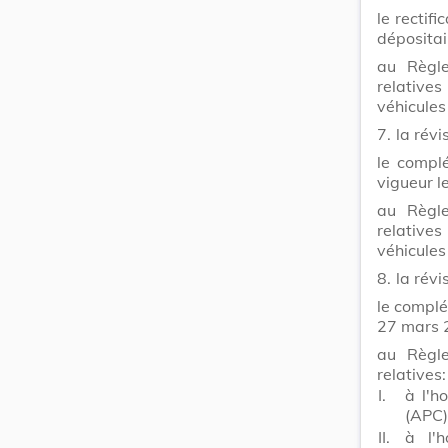
le rectif
déposita
au Règle
relative
véhicules
7.
la rév
le compl
vigueur 
au Règle
relative
véhicules
8.
la rév
le complé
27 mars 
au Règle
relatives:
I.
à l'h
(APC)
II.
à l'