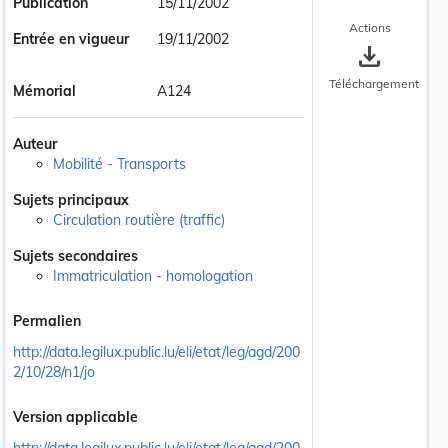
Publication
15/11/2002
Actions
Entrée en vigueur
19/11/2002
save_alt
Téléchargement
Mémorial
A124
Auteur
Mobilité - Transports
Sujets principaux
Circulation routière (traffic)
Sujets secondaires
Immatriculation - homologation
Permalien
http://data.legilux.public.lu/eli/etat/leg/agd/200
2/10/28/n1/jo
Version applicable