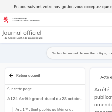
Arrêté grand-ducal du 28 octobre 2002 portant p... - Legilu
En poursuivant votre navigation vous acceptez que des
Aller au contenu
Journal officiel
du Grand-Duché de Luxembourg
arrow_back
Retour accueil
Acte e
Arrêté
Sur cette page
publica
A124 Arrêté grand-ducal du 28 octobre 2002 portant publication de certains rectificatifs, révisions et amendements eux Règlements annexés à l'Accord concernant l'adoption de conditions uniformes d'homologation et la reconnaissance réciproque de l'homologation des équipements et pièces de véhicules à moteur du 20 mars 1958 et acceptés par le Grand-Duché de Luxembourg.
amende
er
Art. 1 
 . Sont publiés au Mémorial:
concer