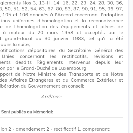
glements Nos 3, 13-H, 14, 16, 22, 23, 24, 28, 30, 36,
8, 50, 51, 52, 54, 63, 67, 80, 83, 87, 90, 91, 95, 96, 97,
, 105 et 106 annexés à l'Accord concernant l'adoption
tions uniformes d'homologation et la reconnaissance
ue de l'homologation des équipements et pièces de
es à moteur du 20 mars 1958 et acceptés par le
t grand-ducal du 30 janvier 1983, tel qu'il a été
dans la suite;
otifications dépositaires du Secrétaire Général des
Unies concernant les rectificatifs, révisions et
ents desdits Règlements intervenus depuis leur
ion par le Grand-Duché de Luxembourg;
apport de Notre Ministre des Transports et de Notre
 des Affaires Etrangères et du Commerce Extérieur et
ibération du Gouvernement en conseil;
Arrêtons:
. Sont publiés au Mémorial:
sion 2 - amendement 2 - rectificatif 1, comprenant: