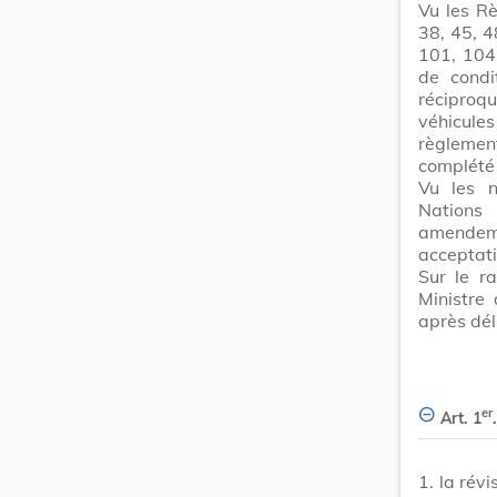
Vu les Rè
38, 45, 4
101, 104
de condi
réciproq
véhicul
règlemen
complété 
Vu les n
Nations 
amendem
acceptat
Sur le r
Ministre
après dél
er
Art. 1
1.
la révi