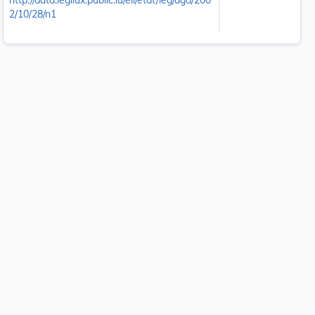
http://data.legilux.public.lu/eli/etat/leg/agd/200
2/10/28/n1