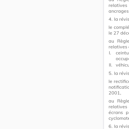
relatives
ancrages 
4.
la rév
le compl
le 27 dé
au Règle
relatives
I.
ceint
occup
II.
véhicu
5.
la révi
le rectif
notifica
2001,
au Règle
relatives
écrans p
cyclomot
6.
la révi