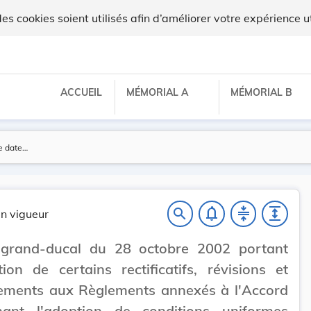
x
 cookies soient utilisés afin d’améliorer votre expérience ut
ACCUEIL
MÉMORIAL A
MÉMORIAL B
notifications_none
compress
expand
search
n vigueur
 grand-ducal du 28 octobre 2002 portant
tion de certains rectificatifs, révisions et
ments aux Règlements annexés à l'Accord
nant l'adoption de conditions uniformes