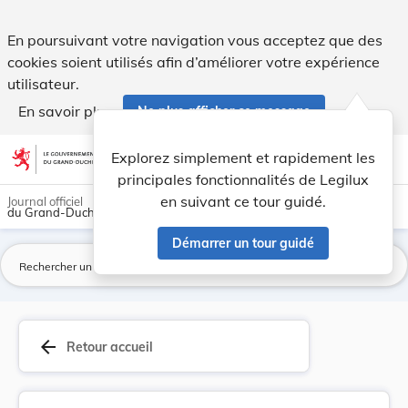
Arrêté grand-ducal du 27 décembre 2012 portant ... - Legil
En poursuivant votre navigation vous acceptez que des
cookies soient utilisés afin d’améliorer votre expérience
utilisateur.
En savoir plus
Ne plus afficher ce message
Aller au contenu
help
light_mode
dark_mode
account_circle
Explorez simplement et rapidement les
Aide
principales fonctionnalités de Legilux
en suivant ce tour guidé.
Journal officiel
du Grand-Duché de Luxembourg
Démarrer un tour guidé
La
arrow_back
Retour accueil