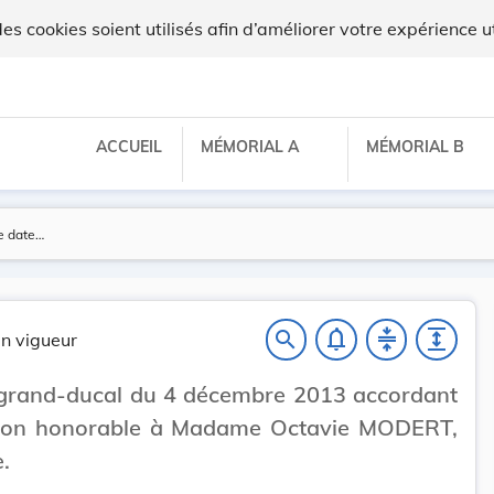
lux
 cookies soient utilisés afin d’améliorer votre expérience ut
ACCUEIL
MÉMORIAL A
MÉMORIAL B
notifications_none
compress
expand
search
n vigueur
 grand-ducal du 4 décembre 2013 accordant
ion honorable à Madame Octavie MODERT,
e.