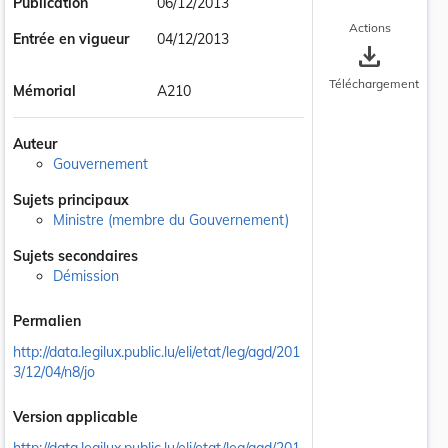
Publication
06/12/2013
Actions
Entrée en vigueur
04/12/2013
save_alt
Téléchargement
Mémorial
A210
Auteur
Gouvernement
Sujets principaux
Ministre (membre du Gouvernement)
Sujets secondaires
Démission
Permalien
http://data.legilux.public.lu/eli/etat/leg/agd/201
3/12/04/n8/jo
Version applicable