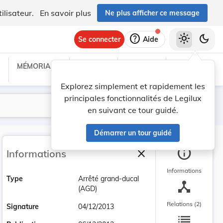
ilisateur.
En savoir plus
Ne plus afficher ce message
help
light_mode
dark_mode
Se connecter
Aide
MÉMORIAL C
TRAITÉS
PROJETS
TEXTES UE
Explorez simplement et rapidement les
principales fonctionnalités de Legilux
Lancer la recherche
Filtres
en suivant ce tour guidé.
Démarrer un tour guidé
info
close
Informations
Fermer la barre latéra
Informations
Type
Arrêté grand-ducal
device_hub
(AGD)
Relations (2)
Signature
04/12/2013
list