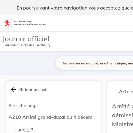
Arrêté grand-ducal du 4 décembre 2013 accordant... - Legi
En poursuivant votre navigation vous acceptez que des
Aller au contenu
Journal officiel
du Grand-Duché de Luxembourg
arrow_back
Retour accueil
Acte e
Arrêté
Sur cette page
démiss
A210 Arrêté grand-ducal du 4 décembre 2013 accordant démission honorable à Madame Octavie MODERT, Ministre.
Ministr
er
Art. 1 
 .