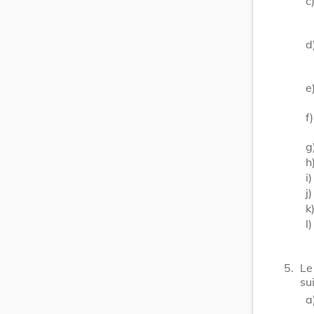
c
d
e
f)
g
h
i)
j)
k
l)
5.
Le
su
a