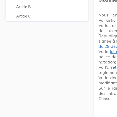
Article B
Nous Hen
Article C
Vu l’artic
Vu les ar
de Luxem
Républiqu
signée à
du 29 dé
Vu la
loi
police de
natation;
Vu l’
arrê
règlement
Vu la dé
modifiant
Sur le r
des Infr
Conseil;