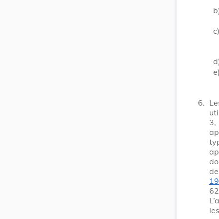
b
c
d
e
6.
Le
ut
3,
ap
ty
ap
do
de
19
62
L’
le