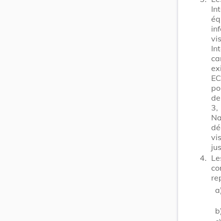
In
éq
in
vi
In
ca
ex
EC
po
de
3,
Na
dé
vi
ju
4.
Le
co
re
a
b