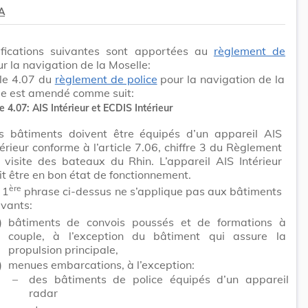
 A
fications suivantes sont apportées au
règlement de
r la navigation de la Moselle:
cle 4.07 du
règlement de police
pour la navigation de la
le est amendé comme suit:
e 4.07:
AIS Intérieur et ECDIS Intérieur
s bâtiments doivent être équipés d’un appareil AIS
térieur conforme à l’article 7.06, chiffre 3 du Règlement
 visite des bateaux du Rhin. L’appareil AIS Intérieur
it être en bon état de fonctionnement.
ère
 1
phrase ci-dessus ne s’applique pas aux bâtiments
ivants:
)
bâtiments de convois poussés et de formations à
couple, à l’exception du bâtiment qui assure la
propulsion principale,
)
menues embarcations, à l’exception:
–
des bâtiments de police équipés d’un appareil
radar