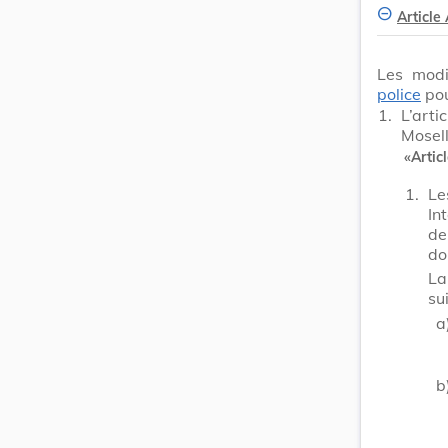
Article
Les modi
police
pou
1.
L’arti
Mosel
«
Articl
1.
Le
In
de
do
La
su
a
b