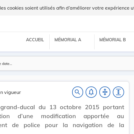
x
 cookies soient utilisés afin d’améliorer votre expérience ut
ACCUEIL
MÉMORIAL A
MÉMORIAL B
notifications_none
compress
expand
search
n vigueur
 grand-ducal du 13 octobre 2015 portant
ation d’une modification apportée au
ent de police pour la navigation de la
.