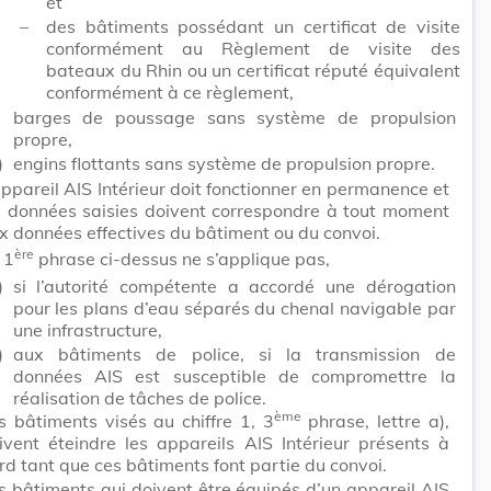
et
–
des bâtiments possédant un certificat de visite
conformément au Règlement de visite des
bateaux du Rhin ou un certificat réputé équivalent
conformément à ce règlement,
)
barges de poussage sans système de propulsion
propre,
)
engins flottants sans système de propulsion propre.
appareil AIS Intérieur doit fonctionner en permanence et
s données saisies doivent correspondre à tout moment
x données effectives du bâtiment ou du convoi.
ère
 1
phrase ci-dessus ne s’applique pas,
)
si l’autorité compétente a accordé une dérogation
pour les plans d’eau séparés du chenal navigable par
une infrastructure,
)
aux bâtiments de police, si la transmission de
données AIS est susceptible de compromettre la
réalisation de tâches de police.
ème
s bâtiments visés au chiffre 1, 3
phrase, lettre a),
ivent éteindre les appareils AIS Intérieur présents à
rd tant que ces bâtiments font partie du convoi.
s bâtiments qui doivent être équipés d’un appareil AIS