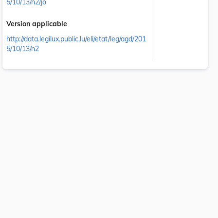
5/10/13/n2/jo
Version applicable
http://data.legilux.public.lu/eli/etat/leg/agd/201
5/10/13/n2