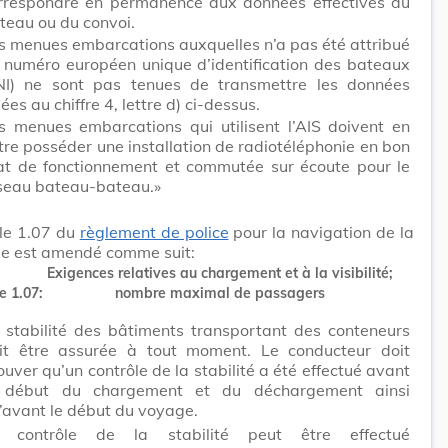
rrespondre en permanence aux données effectives du
teau ou du convoi.
s menues embarcations auxquelles n’a pas été attribué
 numéro européen unique d’identification des bateaux
NI) ne sont pas tenues de transmettre les données
sées au chiffre 4, lettre d) ci-dessus.
s menues embarcations qui utilisent l’AIS doivent en
tre posséder une installation de radiotéléphonie en bon
at de fonctionnement et commutée sur écoute pour le
seau bateau-bateau.»
cle 1.07 du
règlement de police
pour la navigation de la
le est amendé comme suit:
Exigences relatives au chargement et à la visibilité;
e 1.07:
nombre maximal de passagers
 stabilité des bâtiments transportant des conteneurs
it être assurée à tout moment. Le conducteur doit
ouver qu’un contrôle de la stabilité a été effectué avant
 début du chargement et du déchargement ainsi
’avant le début du voyage.
 contrôle de la stabilité peut être effectué