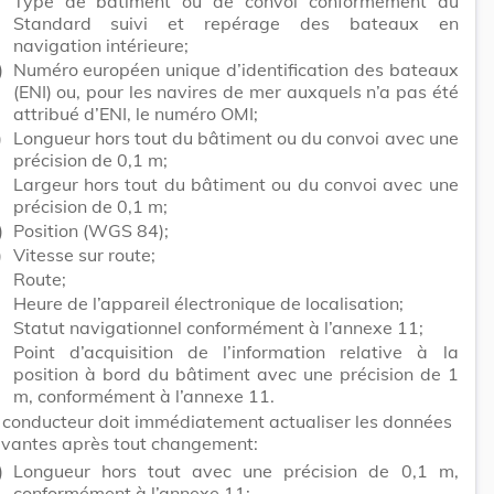
)
Type de bâtiment ou de convoi conformément au
Standard suivi et repérage des bateaux en
navigation intérieure;
)
Numéro européen unique d’identification des bateaux
(ENI) ou, pour les navires de mer auxquels n’a pas été
attribué d’ENI, le numéro OMI;
)
Longueur hors tout du bâtiment ou du convoi avec une
précision de 0,1 m;
Largeur hors tout du bâtiment ou du convoi avec une
précision de 0,1 m;
)
Position (WGS 84);
)
Vitesse sur route;
Route;
Heure de l’appareil électronique de localisation;
)
Statut navigationnel conformément à l’annexe 11;
Point d’acquisition de l’information relative à la
position à bord du bâtiment avec une précision de 1
m, conformément à l’annexe 11.
 conducteur doit immédiatement actualiser les données
ivantes après tout changement:
)
Longueur hors tout avec une précision de 0,1 m,
conformément à l’annexe 11;