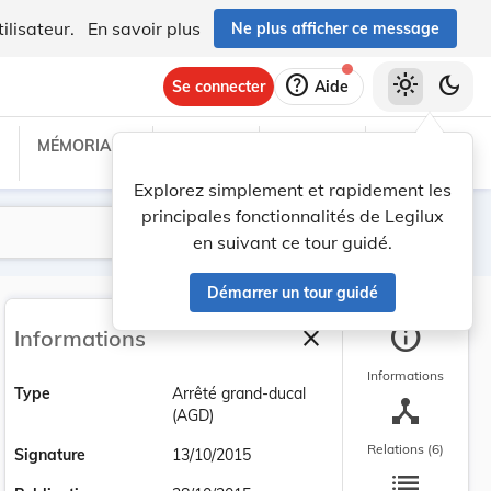
ilisateur.
En savoir plus
Ne plus afficher ce message
help
light_mode
dark_mode
Se connecter
Aide
MÉMORIAL C
TRAITÉS
PROJETS
TEXTES UE
Explorez simplement et rapidement les
principales fonctionnalités de Legilux
Lancer la recherche
Filtres
en suivant ce tour guidé.
Démarrer un tour guidé
info
close
Informations
Fermer la barre latéra
Informations
Type
Arrêté grand-ducal
device_hub
(AGD)
Relations (6)
Signature
13/10/2015
list