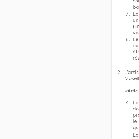
co
ba
7.
Le
un
(E
vi
8.
Le
ou
ét
ré
2.
L’arti
Mosel
«
Articl
4.
La
do
pr
le
qu
Le