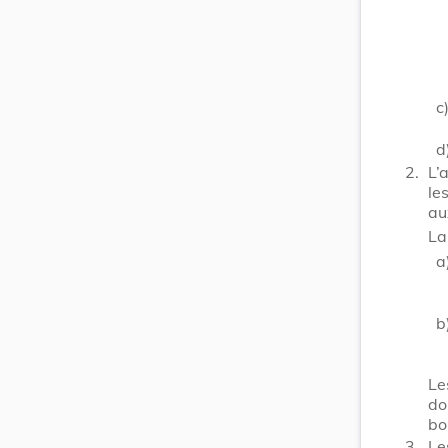
c
d
2.
L’
le
au
La
a
b
Le
do
bo
3.
Le