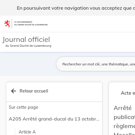
Arrêté grand-ducal du 13 octobre 2015 portant p... - Legilu
En poursuivant votre navigation vous acceptez que des
Aller au contenu
Journal officiel
du Grand-Duché de Luxembourg
arrow_back
Retour accueil
Acte e
Arrêté
Sur cette page
public
A205 Arrêté grand-ducal du 13 octobre 2015 portant publication d'une modification apportée au règlement de police pour la navigation de la Moselle.
règlem
Article A
Moselle