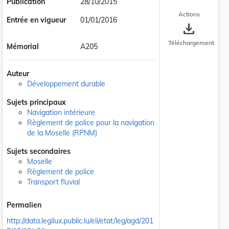
Publication
28/10/2015
Actions
Entrée en vigueur
01/01/2016
save_alt
Téléchargement
Mémorial
A205
Auteur
Développement durable
Sujets principaux
Navigation intérieure
Règlement de police pour la navigation
de la Moselle (RPNM)
Sujets secondaires
Moselle
Règlement de police
Transport fluvial
Permalien
http://data.legilux.public.lu/eli/etat/leg/agd/201