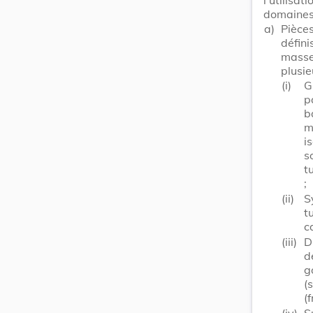
domaines 
a)
Pièce
défin
masse
plusie
(i)
G
p
b
m
i
s
t
;
(ii)
S
t
c
(iii)
D
d
g
(
(
(iv)
S