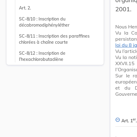
2001.
Art. 2.
SC-8/10 : Inscription du 
décabromodiphényléther
Nous Hen
Vu la Co
SC-8/11 : Inscription des paraffines 
persistan
chlorées à chaîne courte
loi du 8 
Vu l’artic
SC-8/12 : Inscription de 
Vu la not
l’hexachlorobutadiène
XXVII.1
l’Organis
Sur le r
européenn
et du D
Gouvernem
er
Art. 1
.