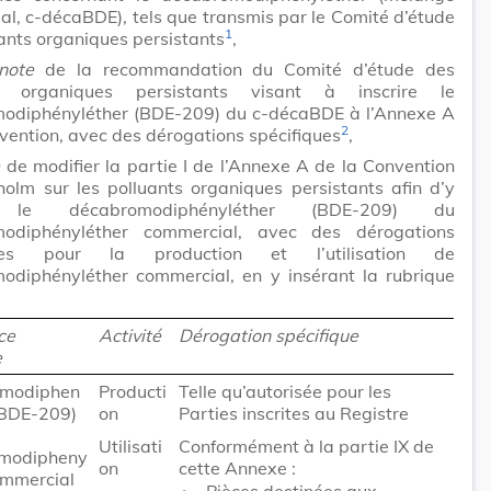
l, c-décaBDE), tels que transmis par le Comité d’étude
1
ants organiques persistants
,
note
de la recommandation du Comité d’étude des
ts organiques persistants visant à inscrire le
odiphényléther (BDE-209) du c-décaBDE à l’Annexe A
2
vention, avec des dérogations spécifiques
,
e
de modifier la partie I de l’Annexe A de la Convention
olm sur les polluants organiques persistants afin d’y
re le décabromodiphényléther (BDE-209) du
odiphényléther commercial, avec des dérogations
ques pour la production et l’utilisation de
odiphényléther commercial, en y insérant la rubrique
:
ce
Activité
Dérogation spécifique
e
modiphen
Producti
Telle qu’autorisée pour les
(BDE-209)
on
Parties inscrites au Registre
Utilisati
Conformément à la partie IX de
modipheny
on
cette Annexe :
ommercial
•
Pièces destinées aux