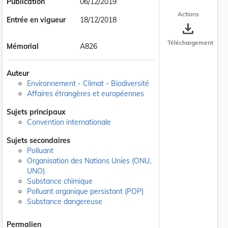
Publication
06/12/2019
Actions
Entrée en vigueur
18/12/2018
save_alt
Téléchargement
Mémorial
A826
Auteur
Environnement - Climat - Biodiversité
Affaires étrangères et européennes
Sujets principaux
Convention internationale
Sujets secondaires
Polluant
Organisation des Nations Unies (ONU,
UNO)
Substance chimique
Polluant organique persistant (POP)
Substance dangereuse
Permalien