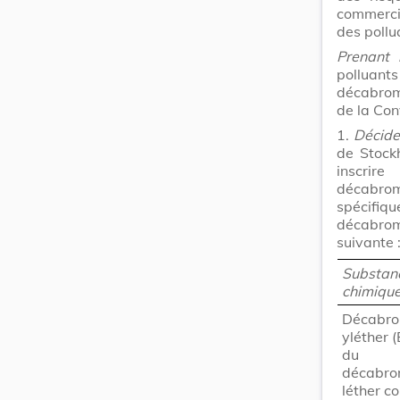
commercia
des pollu
Prenant 
polluan
décabrom
de la Con
1.
Décid
de Stockh
inscri
décabrom
spécifi
décabrom
suivante 
Substan
chimiqu
Décabro
yléther 
du
décabro
léther c