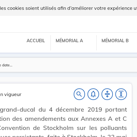
ux
 cookies soient utilisés afin d’améliorer votre expérience ut
ACCUEIL
MÉMORIAL A
MÉMORIAL B
notifications_none
compress
expand
search
n vigueur
 grand-ducal du 4 décembre 2019 portant
ation des amendements aux Annexes A et C
Convention de Stockholm sur les polluants
ues persistants, faite à Stockholm, le 22 mai