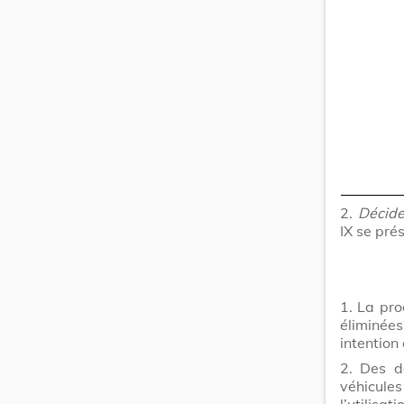
2.
Décid
IX se pré
1. La pro
éliminées
intention 
2. Des d
véhicul
l’utilisa