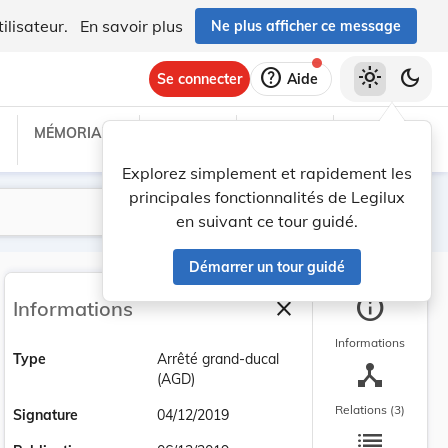
ilisateur.
En savoir plus
Ne plus afficher ce message
help
light_mode
dark_mode
Se connecter
Aide
MÉMORIAL C
TRAITÉS
PROJETS
TEXTES UE
Explorez simplement et rapidement les
principales fonctionnalités de Legilux
Lancer la recherche
Filtres
en suivant ce tour guidé.
Démarrer un tour guidé
info
close
Informations
Fermer la barre latéra
Informations
Type
Arrêté grand-ducal
device_hub
(AGD)
Relations (3)
Signature
04/12/2019
list