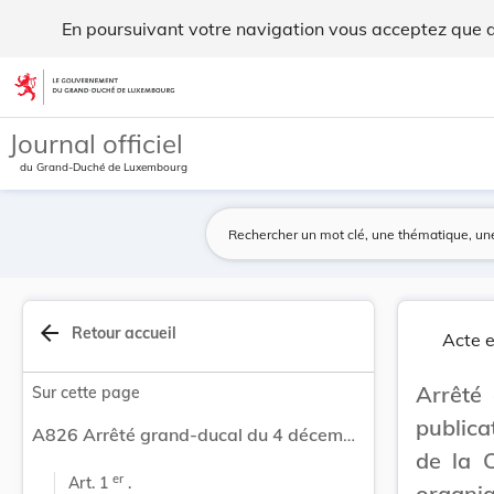
Arrêté grand-ducal du 4 décembre 2019 portant p... - Legil
En poursuivant votre navigation vous acceptez que des
Aller au contenu
Journal officiel
du Grand-Duché de Luxembourg
arrow_back
Retour accueil
Acte e
Arrêté
Sur cette page
public
A826 Arrêté grand-ducal du 4 décembre 2019 portant publication des amendements aux Annexes A et C de la Convention de Stockholm sur les polluants organiques persistants, faite à Stockholm, le 22 mai 2001.
de la 
er
Art. 1 
 .
organiq