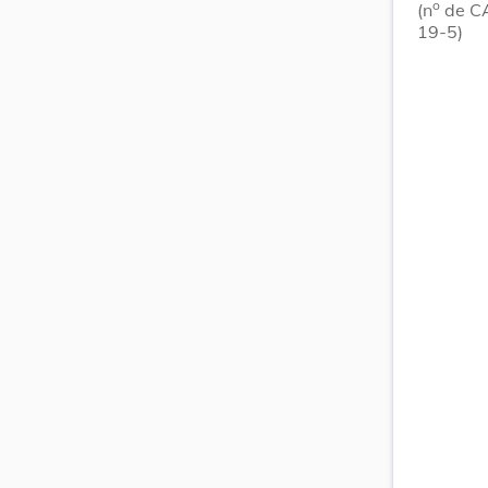
o
(n
de CA
19-5)