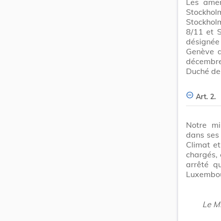
Les ame
Stockhol
Stockhol
8/11 et 
désignée
Genève d
décembre
Duché de 
Art. 2.
Notre mi
dans ses 
Climat e
chargés, 
arrêté q
Luxembo
Le Mi