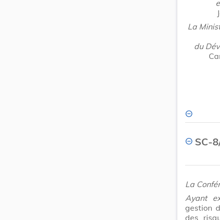
e
La Minis
du Dév
Ca
SC-8/
La Confér
Ayant e
gestion d
des risq