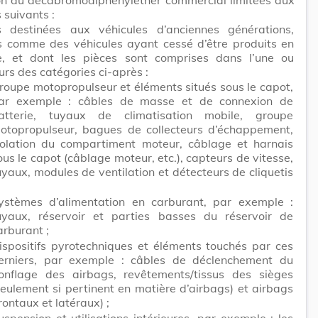
suivants :
s destinées aux véhicules d’anciennes générations,
is comme des véhicules ayant cessé d’être produits en
, et dont les pièces sont comprises dans l’une ou
urs des catégories ci-après :
roupe motopropulseur et éléments situés sous le capot,
ar exemple : câbles de masse et de connexion de
atterie, tuyaux de climatisation mobile, groupe
otopropulseur, bagues de collecteurs d’échappement,
solation du compartiment moteur, câblage et harnais
ous le capot (câblage moteur, etc.), capteurs de vitesse,
uyaux, modules de ventilation et détecteurs de cliquetis
ystèmes d’alimentation en carburant, par exemple :
uyaux, réservoir et parties basses du réservoir de
arburant ;
ispositifs pyrotechniques et éléments touchés par ces
erniers, par exemple : câbles de déclenchement du
onflage des airbags, revêtements/tissus des sièges
seulement si pertinent en matière d’airbags) et airbags
frontaux et latéraux) ;
uspension et utilisations intérieures, par exemple : les