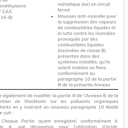
métallique dur) en circuit
diméthylamm
fermé
n° CAS
•
Mousses anti-incendie pour
16-8)
la suppression des vapeurs
de combustibles liquides et
la lutte contre les incendies
provoqués par des
combustibles liquides
(incendies de classe B)
présentes dans des
systèmes installés, qu’ils
soient mobiles ou fixes,
conformément au
paragraphe 10 de la partie
III de la présente Annexe
e également
de modifier la partie III de l’Annexe B de la
ntion de Stockholm sur les polluants organiques
stants en y insérant un nouveau paragraphe 10 libellé
 suit :
.
Chaque Partie ayant enregistré, conformément à
icle 4, une dérogation pour l’utilisation d’acide