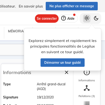
ilisateur.
En savoir plus
Ne plus afficher ce message
help
light_mode
dark_mode
Se connecter
Aide
MÉMORIAL C
TRAITÉS
PROJETS
TEXTES UE
Explorez simplement et rapidement les
principales fonctionnalités de Legilux
Lancer la recherche
Filtres
en suivant ce tour guidé.
Démarrer un tour guidé
info
close
Informations
Fermer la barre latéra
Informations
Type
Arrêté grand-ducal
device_hub
(AGD)
Relations (3)
Signature
19/12/2020
list