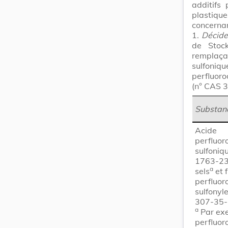
additifs
plastiqu
concerna
1.
Décid
de Stock
remplaça
sulfoniqu
perfluoro
(n° CAS 3
Substan
Acide
perfluor
sulfoniq
1763-23
a
sels
et 
perfluor
sulfonyl
307-35-
a
Par exe
perfluor