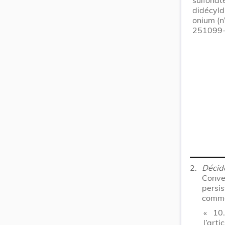
didécyl
onium (
251099-
2.
Décid
Conve
persi
comme
« 10
l’art