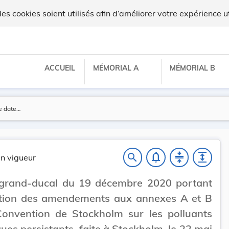
ux
 cookies soient utilisés afin d’améliorer votre expérience ut
ACCUEIL
MÉMORIAL A
MÉMORIAL B
notifications_none
compress
expand
search
n vigueur
 grand-ducal du 19 décembre 2020 portant
ation des amendements aux annexes A et B
Convention de Stockholm sur les polluants
ues persistants, faite à Stockholm, le 22 mai