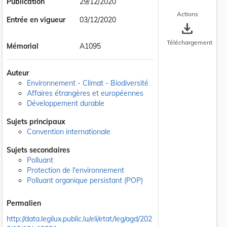
Publication
29/12/2020
Actions
Entrée en vigueur
03/12/2020
save_alt
Téléchargement
Mémorial
A1095
Auteur
Environnement - Climat - Biodiversité
Affaires étrangères et européennes
Développement durable
Sujets principaux
Convention internationale
Sujets secondaires
Polluant
Protection de l'environnement
Polluant organique persistant (POP)
Permalien
http://data.legilux.public.lu/eli/etat/leg/agd/202