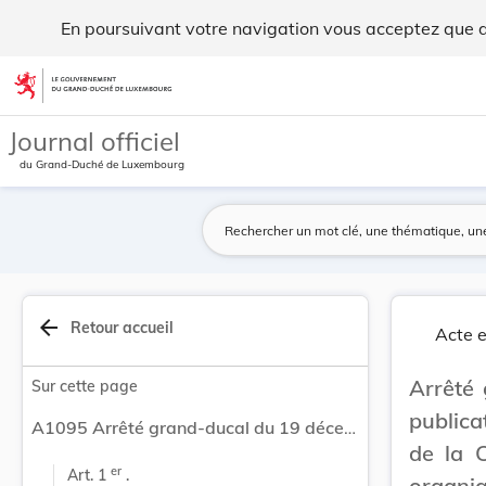
Arrêté grand-ducal du 19 décembre 2020 portant ... - Legil
En poursuivant votre navigation vous acceptez que des
Aller au contenu
Journal officiel
du Grand-Duché de Luxembourg
arrow_back
Retour accueil
Acte e
Arrêté
Sur cette page
public
A1095 Arrêté grand-ducal du 19 décembre 2020 portant publication des amendements aux annexes A et B de la Convention de Stockholm sur les polluants organiques persistants, faite à Stockholm, le 22 mai 2001.
de la 
er
Art. 1 
 .
organiq