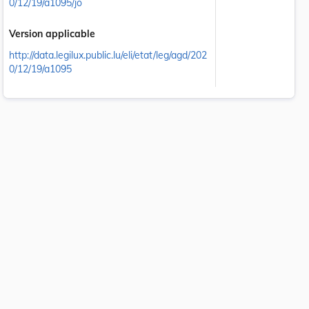
0/12/19/a1095/jo
Version applicable
http://data.legilux.public.lu/eli/etat/leg/agd/202
0/12/19/a1095