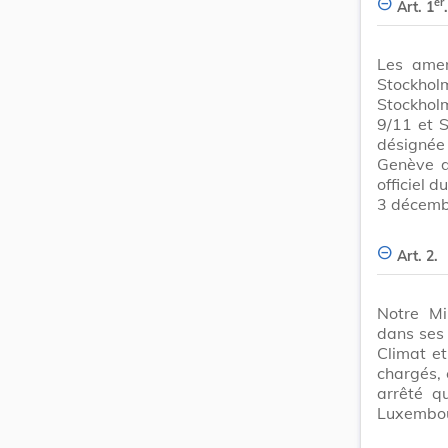
er
Art. 1
.
Les ame
Stockhol
Stockhol
9/11 et 
désignée
Genève d
officiel 
3 décemb
Art. 2.
Notre Mi
dans ses 
Climat e
chargés, 
arrêté q
Luxembo