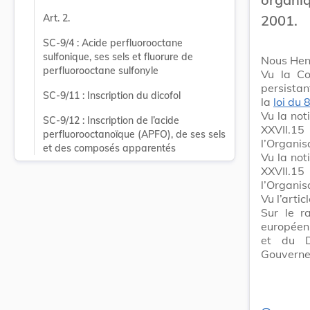
2001.
Art. 2.
SC-9/4 : Acide perfluorooctane 
sulfonique, ses sels et fluorure de 
Nous Hen
perfluorooctane sulfonyle
Vu la Co
persistan
SC-9/11 : Inscription du dicofol
la
loi du 
Vu la not
SC-9/12 : Inscription de l’acide 
XXVII.1
perfluorooctanoïque (APFO), de ses sels 
l’Organis
et des composés apparentés
Vu la not
XXVII.1
l’Organis
Vu l’artic
Sur le r
européenn
et du D
Gouvernem