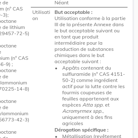
e de
Néant
um (n° CAS
Utilisati
But acceptable :
-3);
on
Utilisation conforme à la partie
ooctane
III de la présente Annexe dans
e de lithium
le but acceptable suivant ou
 29457-72-5)
en tant que produit
intermédiaire pour la
ooctane
production de substances
e
chimiques dans le but
ium (n° CAS
acceptable suivant :
6-9) ;
•
Appâts contenant du
ooctane
sulfluramide (n° CAS 4151-
e de
50-2) comme ingrédient
olammonium
actif pour la lutte contre les
 70225-14-8)
fourmis coupeuses de
feuilles appartenant aux
ooctane
espèces
Atta spp
. et
e de
Acromyrmex spp
.,
hylammonium
uniquement à des fins
 56773-42-3)
agricoles
Dérogation spécifique :
ooctane
•
Métallisation (revêtement
e de