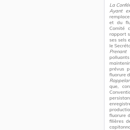
La Confér
Ayant e
remplacem
et du fl
Comité d
rapport s
ses sels 
le Secrét
Prenant 
polluant
maintenir
prévus po
fluorure 
Rappela
que, co
Convent
persista
enregist
productio
fluorure 
filières 
capitonn