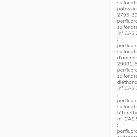
sulfonat
potassi
2795-39
perfluor
sulfonat
(n° CAS
;
perfluor
sulfonat
d’ammon
29081-5
perfluor
sulfonat
diéthan
(n° CAS
;
perfluor
sulfonat
tétraét
(n° CAS
;
perfluor
sulfonat