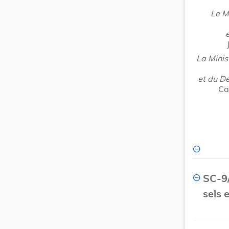
Le M
La Minis
et du D
Ca
SC-9/
sels 