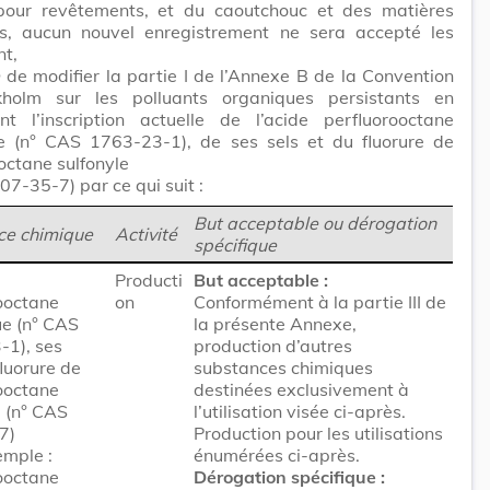
 pour revêtements, et du caoutchouc et des matières
es, aucun nouvel enregistrement ne sera accepté les
nt,
e
de modifier la partie I de l’Annexe B de la Convention
holm sur les polluants organiques persistants en
nt l’inscription actuelle de l’acide perfluorooctane
e (
n° CAS
1763-23-1), de ses sels et du fluorure de
octane sulfonyle
07-35-7) par ce qui suit :
But acceptable ou dérogation
ce chimique
Activité
spécifique
Producti
But acceptable :
ooctane
on
Conformément à la partie III de
ue (n° CAS
la présente Annexe,
-1), ses
production d’autres
fluorure de
substances chimiques
ooctane
destinées exclusivement à
e (n° CAS
l’utilisation visée ci-après.
7)
Production pour les utilisations
mple :
énumérées ci-après.
ooctane
Dérogation spécifique :