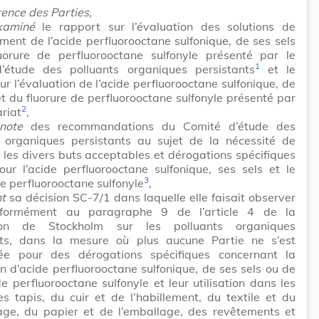
ence des Parties,
xaminé
le rapport sur l’évaluation des solutions de
ent de l’acide perfluorooctane sulfonique, de ses sels
uorure de perfluorooctane sulfonyle présenté par le
1
’étude des polluants organiques persistants
et le
ur l’évaluation de l’acide perfluorooctane sulfonique, de
et du fluorure de perfluorooctane sulfonyle présenté par
2
ariat
,
note
des recommandations du Comité d’étude des
s organiques persistants au sujet de la nécessité de
 les divers buts acceptables et dérogations spécifiques
ur l’acide perfluorooctane sulfonique, ses sels et le
3
de perfluorooctane sulfonyle
,
nt
sa décision SC-7/1 dans laquelle elle faisait observer
nformément au paragraphe 9 de l’article 4 de la
ion de Stockholm sur les polluants organiques
nts, dans la mesure où plus aucune Partie ne s’est
rée pour des dérogations spécifiques concernant la
n d’acide perfluorooctane sulfonique, de ses sels ou de
de perfluorooctane sulfonyle et leur utilisation dans les
des tapis, du cuir et de l’habillement, du textile et du
age, du papier et de l’emballage, des revêtements et