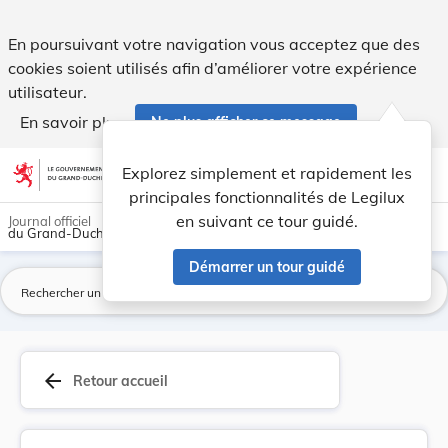
Arrêté grand-ducal du 14 décembre 2022 portant ... - Legil
En poursuivant votre navigation vous acceptez que des
cookies soient utilisés afin d’améliorer votre expérience
utilisateur.
En savoir plus
Ne plus afficher ce message
Aller au contenu
help
light_mode
dark_mode
account_circle
Explorez simplement et rapidement les
Aide
principales fonctionnalités de Legilux
en suivant ce tour guidé.
Journal officiel
du Grand-Duché de Luxembourg
Démarrer un tour guidé
La
arrow_back
Retour accueil