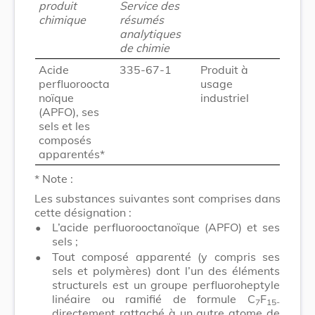
produit
Service des
chimique
résumés
analytiques
de chimie
Acide
335-67-1
Produit à
perfluoroocta
usage
noïque
industriel
(APFO), ses
sels et les
composés
apparentés*
* Note :
Les substances suivantes sont comprises dans
cette désignation :
•
L’acide perfluorooctanoïque (APFO) et ses
sels ;
•
Tout composé apparenté (y compris ses
sels et polymères) dont l’un des éléments
structurels est un groupe perfluoroheptyle
linéaire ou ramifié de formule C
F
7
15-
directement rattaché à un autre atome de