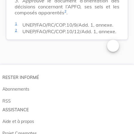
3.
Approuve
le document d’orientation des
décisions concernant l’APFO, ses sels et les
2
composés apparentés
.
1
UNEP/FAO/RC/COP.10/9/Add. 1, annexe.
2
UNEP/FAO/RC/COP.10/12/Add. 1, annexe.
Changer la t
RESTER INFORMÉ
Abonnements
RSS
ASSISTANCE
Aide et à propos
Projet Casemates