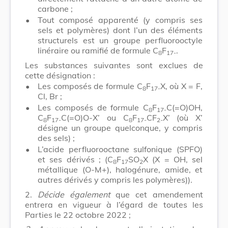
carbone ;
•
Tout composé apparenté (y compris ses
sels et polymères) dont l’un des éléments
structurels est un groupe perfluorooctyle
linéraire ou ramifié de formule C
F
.
8
17-
Les substances suivantes sont exclues de
cette désignation :
•
Les composés de formule C
F
X, où X = F,
8
17-
Cl, Br ;
•
Les composés de formule C
F
C(=O)OH,
8
17-
C
F
C(=O)O-X’ ou C
F
CF
X’ (où X’
8
17-
8
17-
2-
désigne un groupe quelconque, y compris
des sels) ;
•
L’acide perfluorooctane sulfonique (SPFO)
et ses dérivés ; (C
F
SO
X (X = OH, sel
8
17
2
métallique (O-M+), halogénure, amide, et
autres dérivés y compris les polymères)).
2.
Décide également
que cet amendement
entrera en vigueur à l’égard de toutes les
Parties le 22 octobre 2022 ;