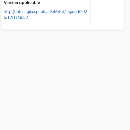
Version applicable
http://data.legilux.public.lu/eli/etat/leg/agd/202
5/12/11/a552