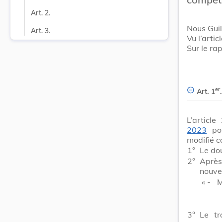
Art. 2.
Nous Gui
Art. 3.
Vu l’artic
Sur le ra
er
Art. 1
.
L’article 
2023
por
modifié c
1°
Le dou
2°
Après
nouvea
« -
M
3°
Le tr