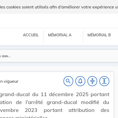
ux
 cookies soient utilisés afin d’améliorer votre expérience ut
ACCUEIL
MÉMORIAL A
MÉMORIAL B
notifications_none
compress
expand
search
n vigueur
 grand-ducal du 11 décembre 2025 portant
cation de l’arrêté grand-ducal modifié du
vembre 2023 portant attribution des
nces ministérielles.