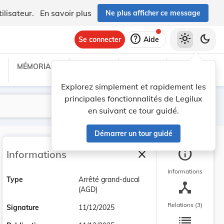
ilisateur.
En savoir plus
Ne plus afficher ce message
help
light_mode
dark_mode
Se connecter
Aide
MÉMORIAL C
TRAITÉS
PROJETS
TEXTES UE
Explorez simplement et rapidement les
principales fonctionnalités de Legilux
Lancer la recherche
Filtres
en suivant ce tour guidé.
Démarrer un tour guidé
info
close
Informations
Fermer la barre latéra
Informations
Type
Arrêté grand-ducal
device_hub
(AGD)
Relations (3)
Signature
11/12/2025
list