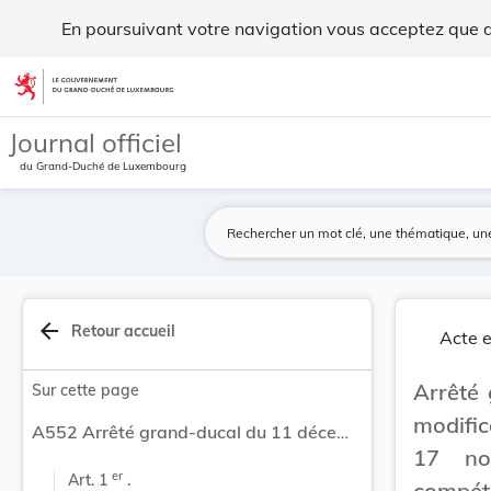
Arrêté grand-ducal du 11 décembre 2025 portant ... - Legil
En poursuivant votre navigation vous acceptez que des
Aller au contenu
Journal officiel
du Grand-Duché de Luxembourg
arrow_back
Retour accueil
Acte e
Arrêté
Sur cette page
modifi
A552 Arrêté grand-ducal du 11 décembre 2025 portant modification de l’arrêté modifié grand-ducal du 17 novembre 2023 portant attribution des compétences ministérielles.
17 no
er
Art. 1 
 .
compéte