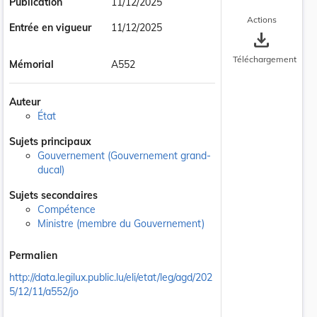
Publication
11/12/2025
Actions
Entrée en vigueur
11/12/2025
save_alt
Téléchargement
Mémorial
A552
Auteur
État
Sujets principaux
Gouvernement (Gouvernement grand-
ducal)
Sujets secondaires
Compétence
Ministre (membre du Gouvernement)
Permalien
http://data.legilux.public.lu/eli/etat/leg/agd/202
5/12/11/a552/jo