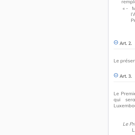
rempl
« -
M
l
P
Art. 2.
Le présen
Art. 3.
Le Premie
qui ser
Luxembo
Le Pr
L