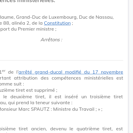
llaume, Grand-Duc de Luxembourg, Duc de Nassau,
le 88, alinéa 2, de la
Constitution
;
pport du Premier ministre ;
Arrêtons :
er
1
de l’
arrêté grand-ducal modifié du 17 novembre
tant attribution des compétences ministérielles est
omme suit :
zième tiret est supprimé ;
 le deuxième tiret, il est inséré un troisième tiret
u, qui prend la teneur suivante :
onsieur Marc SPAUTZ : Ministre du Travail ; » ;
oisième tiret ancien, devenu le quatrième tiret, est