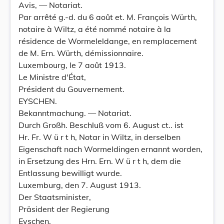
Avis, — Notariat.
Par arrêté g.-d. du 6 août et. M. François Würth,
notaire à Wiltz, a été nommé notaire à la
résidence de Wormeleldange, en remplacement
de M. Ern. Würth, démissionnaire.
Luxembourg, le 7 août 1913.
Le Ministre d'État,
Président du Gouvernement.
EYSCHEN.
Bekanntmachung. — Notariat.
Durch Großh. Beschluß vom 6. August ct.. ist
Hr. Fr. W ü r t h, Notar in Wiltz, in derselben
Eigenschaft nach Wormeldingen ernannt worden,
in Ersetzung des Hrn. Ern. W ü r t h, dem die
Entlassung bewilligt wurde.
Luxemburg, den 7. August 1913.
Der Staatsminister,
Präsident der Regierung
Eyschen.