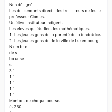
Non désignés.
Les descendants directs des trois sœurs de feu le
professeur Clomes.
Un élève instituteur indigent.
Les élèves qui étudient les mathématiques.
1° Les jeunes gens de la parenté de la fondatrice.
2° Les jeunes gens de de la ville de Luxembourg.
N om br e
de s
bo ur se
s.
3 1
1 1
1 1
1 1
1 1
Montant de chaque bourse.
fr. 280.