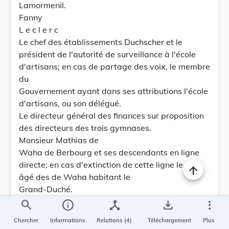
Lamormenil.
Fanny
L e c l e r c
Le chef des établissements Duchscher et le
président de l'autorité de surveillance à l'école
d'artisans; en cas de partage des voix, le membre
du
Gouvernement ayant dans ses attributions l'école
d'artisans, ou son délégué.
Le directeur général des finances sur proposition
des directeurs des trois gymnases.
Monsieur Mathias de
Waha de Berbourg et ses descendants en ligne
directe; en cas d'extinction de cette ligne le plus
âgé des de Waha habitant le
Grand-Duché.
Le directeur et l'aumônier de l'Athénée.
search
info
device_hub
save_alt
more_vert
Les bourgmestre et premier échevin de la ville de
Chercher
Informations
Relations (4)
Téléchargement
Plus
Luxembourg.