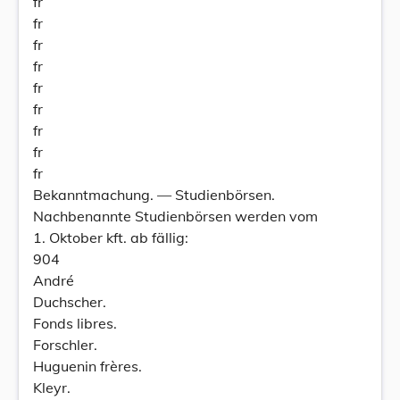
fr
fr
fr
fr
fr
fr
fr
fr
fr
Bekanntmachung. — Studienbörsen.
Nachbenannte Studienbörsen werden vom
1. Oktober kft. ab fällig:
904
André
Duchscher.
Fonds libres.
Forschler.
Huguenin frères.
Kleyr.