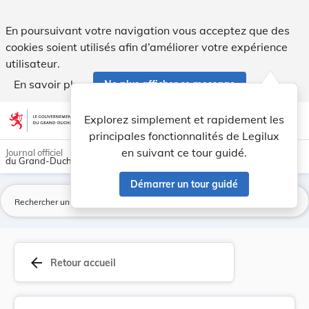
Ministerial-Beschluss vom 7. August 1913, betre... - Legilux
En poursuivant votre navigation vous acceptez que des
cookies soient utilisés afin d’améliorer votre expérience
utilisateur.
En savoir plus
Ne plus afficher ce message
Aller au contenu
help
light_mode
dark_mode
account_circle
Explorez simplement et rapidement les
Aide
principales fonctionnalités de Legilux
en suivant ce tour guidé.
Journal officiel
du Grand-Duché de Luxembourg
Démarrer un tour guidé
La
arrow_back
Retour accueil