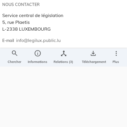
NOUS CONTACTER
Service central de législation
5, rue Plaetis
L-2338 LUXEMBOURG
info@legilux.public.lu
E-mail
search
info
device_hub
save_alt
more_vert
My LegiBox
, votre espace personnel.
Chercher
Informations
Relations (3)
Téléchargement
Plus
Se connecter
Enregistrer et organiser vos actes préférés, enregistrer vos
recherches, soyez alerté en cas de modification sur un document
qui vous intéresse.
EN PLUS
Conditions générales
Conditions d’utilisations