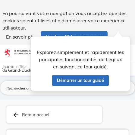
Arrêté ministériel de 2 août 1918 portant fixat... - Legilux
En poursuivant votre navigation vous acceptez que des
cookies soient utilisés afin d’améliorer votre expérience
utilisateur.
En savoir plus
Ne plus afficher ce message
Aller au contenu
help
light_mode
dark_mode
account_circle
Explorez simplement et rapidement les
Aide
principales fonctionnalités de Legilux
en suivant ce tour guidé.
Journal officiel
du Grand-Duché de Luxembourg
Démarrer un tour guidé
La
arrow_back
Retour accueil