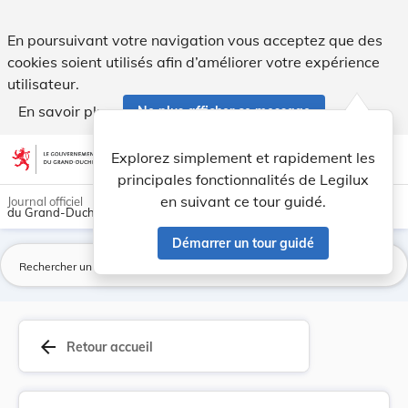
Arrêté ministériel du 28 octobre 1920 complétan... - Legilux
En poursuivant votre navigation vous acceptez que des
cookies soient utilisés afin d’améliorer votre expérience
utilisateur.
En savoir plus
Ne plus afficher ce message
Aller au contenu
help
light_mode
dark_mode
account_circle
Explorez simplement et rapidement les
Aide
principales fonctionnalités de Legilux
en suivant ce tour guidé.
Journal officiel
du Grand-Duché de Luxembourg
Démarrer un tour guidé
La
arrow_back
Retour accueil