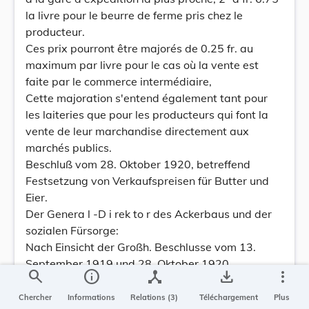
la livre pour le beurre de ferme pris chez le
producteur.
Ces prix pourront être majorés de 0.25 fr. au
maximum par livre pour le cas où la vente est
faite par le commerce intermédiaire,
Cette majoration s'entend également tant pour
les laiteries que pour les producteurs qui font la
vente de leur marchandise directement aux
marchés publics.
Beschluß vom 28. Oktober 1920, betreffend
Festsetzung von Verkaufspreisen für Butter und
Eier.
Der Genera l -D i rek to r des Ackerbaus und der
sozialen Fürsorge:
Nach Einsicht der Großh. Beschlusse vom 13.
September 1919 und 28. Oktober 1920,
search
info
device_hub
save_alt
more_vert
betreffend die Festsetzung von Richtpreisen für
den
Chercher
Informations
Relations (3)
Téléchargement
Plus