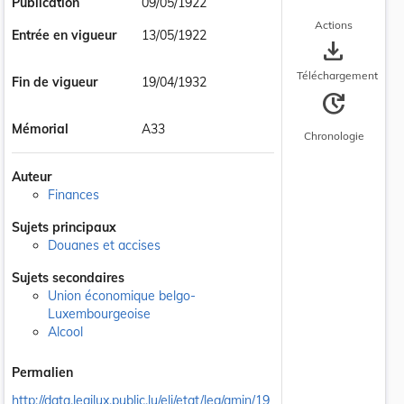
Publication
09/05/1922
Actions
Entrée en vigueur
13/05/1922
save_alt
Téléchargement
Fin de vigueur
19/04/1932
update
Mémorial
A33
Chronologie
Auteur
Finances
Sujets principaux
Douanes et accises
Sujets secondaires
Union économique belgo-
Luxembourgeoise
Alcool
Permalien
http://data.legilux.public.lu/eli/etat/leg/amin/19