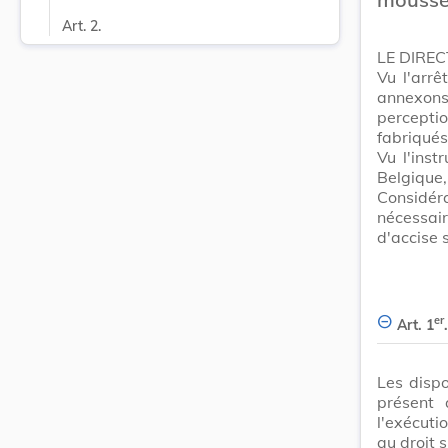
Art. 2.
LE DIRE
Vu l'arrê
annexons
percepti
fabriqués
Vu l'inst
Belgique, 
Considé
nécessair
d'accise 
er
Art. 1
.
Les dispo
présent 
l'exécuti
au droit 