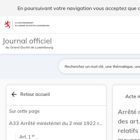
Arrêté ministériel du 2 mai 1922 réglant l'exéc... - Legilux
En poursuivant votre navigation vous acceptez que des
Aller au contenu
Journal officiel
du Grand-Duché de Luxembourg
arrow_back
Retour accueil
Acte m
Arrêté 
Sur cette page
des art
A33 Arrêté ministériel du 2 mai 1922 réglant l'exécution des art. 8 à 12 de la loi belge du 30 décembre 1896, relatifs au droit spécial d'accise sur les vins mousseux fabriqués dans le pays.
relati
er
Art. 1 
 .
mousseu