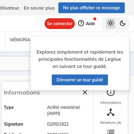
ilisateur.
En savoir plus
Ne plus afficher ce message
help
light_mode
dark_mode
Se connecter
Aide
MÉMORIAL C
TRAITÉS
PROJETS
TEXTES UE
Explorez simplement et rapidement les
principales fonctionnalités de Legilux
Lancer la recherche
Filtres
en suivant ce tour guidé.
Démarrer un tour guidé
info
close
Informations
Fermer la barre latéra
Informations
Type
Arrêté ministériel
device_hub
(AMIN)
Relations (4)
Signature
02/05/1922
list