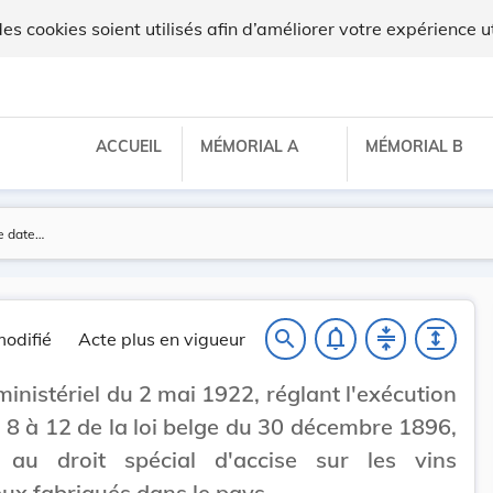
 cookies soient utilisés afin d’améliorer votre expérience ut
ACCUEIL
MÉMORIAL A
MÉMORIAL B
notifications_none
compress
expand
search
odifié
Acte plus en vigueur
ministériel du 2 mai 1922, réglant l'exécution
. 8 à 12 de la loi belge du 30 décembre 1896,
fs au droit spécial d'accise sur les vins
x fabriqués dans le pays.