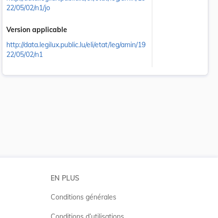
22/05/02/n1/jo
Version applicable
http://data.legilux.public.lu/eli/etat/leg/amin/19
22/05/02/n1
 la taille du texte
EN PLUS
Conditions générales
Conditions d’utilisations