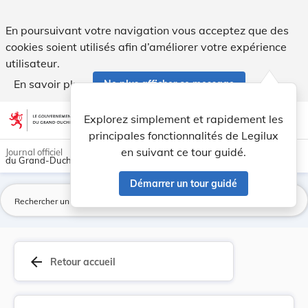
Arrêté ministériel du 17 mai 1929 portant nouve... - Legilux
En poursuivant votre navigation vous acceptez que des
cookies soient utilisés afin d’améliorer votre expérience
utilisateur.
En savoir plus
Ne plus afficher ce message
Aller au contenu
help
light_mode
dark_mode
account_circle
Explorez simplement et rapidement les
Aide
principales fonctionnalités de Legilux
en suivant ce tour guidé.
Journal officiel
du Grand-Duché de Luxembourg
Démarrer un tour guidé
La
arrow_back
Retour accueil