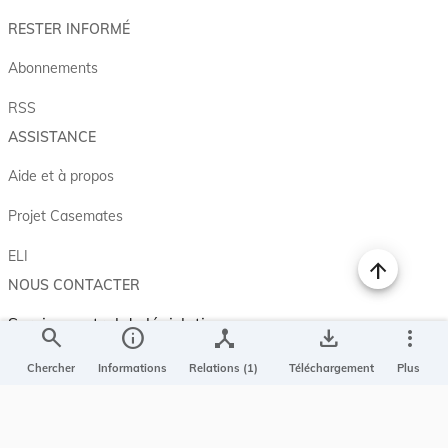
RESTER INFORMÉ
Abonnements
RSS
ASSISTANCE
Aide et à propos
Projet Casemates
ELI
NOUS CONTACTER
Service central de législation
search
info
device_hub
save_alt
more_vert
5, rue Plaetis
L-2338 LUXEMBOURG
Chercher
Informations
Relations (1)
Téléchargement
Plus
info@legilux.public.lu
E-mail