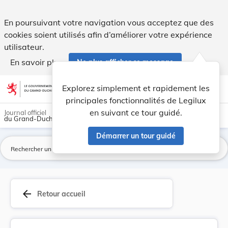
Arrêté ministériel du 6 juin 1946 réglementant ... - Legilux
En poursuivant votre navigation vous acceptez que des
cookies soient utilisés afin d’améliorer votre expérience
utilisateur.
En savoir plus
Ne plus afficher ce message
Aller au contenu
help
light_mode
dark_mode
account_circle
Explorez simplement et rapidement les
Aide
principales fonctionnalités de Legilux
en suivant ce tour guidé.
Journal officiel
du Grand-Duché de Luxembourg
Démarrer un tour guidé
La
arrow_back
Retour accueil