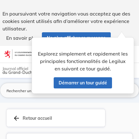
Arrêté ministériel du 23 octobre 1946 concernan... - Legilux
En poursuivant votre navigation vous acceptez que des
cookies soient utilisés afin d’améliorer votre expérience
utilisateur.
En savoir plus
Ne plus afficher ce message
Aller au contenu
help
light_mode
dark_mode
account_circle
Explorez simplement et rapidement les
Aide
principales fonctionnalités de Legilux
en suivant ce tour guidé.
Journal officiel
du Grand-Duché de Luxembourg
Démarrer un tour guidé
La
arrow_back
Retour accueil