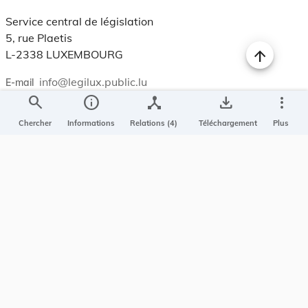
Service central de législation
5, rue Plaetis
L-2338 LUXEMBOURG
info@legilux.public.lu
E-mail
search
info
device_hub
save_alt
more_vert
My LegiBox
, votre espace personnel.
Chercher
Informations
Relations (4)
Téléchargement
Plus
Se connecter
Enregistrer et organiser vos actes préférés, enregistrer vos
recherches, soyez alerté en cas de modification sur un document
qui vous intéresse.
EN PLUS
Conditions générales
Conditions d’utilisations
Accessibilité