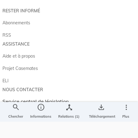
RESTER INFORMÉ
Abonnements
RSS
ASSISTANCE
Aide et à propos
Projet Casemates
ELI
NOUS CONTACTER
Service central de législation
search
info
device_hub
save_alt
more_vert
5, rue Plaetis
L-2338 LUXEMBOURG
Chercher
Informations
Relations (1)
Téléchargement
Plus
info@legilux.public.lu
E-mail