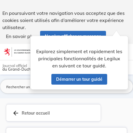
Arrêté du 11 août 1947 portant fixation du prix... - Legilux
En poursuivant votre navigation vous acceptez que des
cookies soient utilisés afin d’améliorer votre expérience
utilisateur.
En savoir plus
Ne plus afficher ce message
Aller au contenu
help
light_mode
dark_mode
account_circle
Explorez simplement et rapidement les
Aide
principales fonctionnalités de Legilux
en suivant ce tour guidé.
Journal officiel
du Grand-Duché de Luxembourg
Démarrer un tour guidé
La
arrow_back
Retour accueil