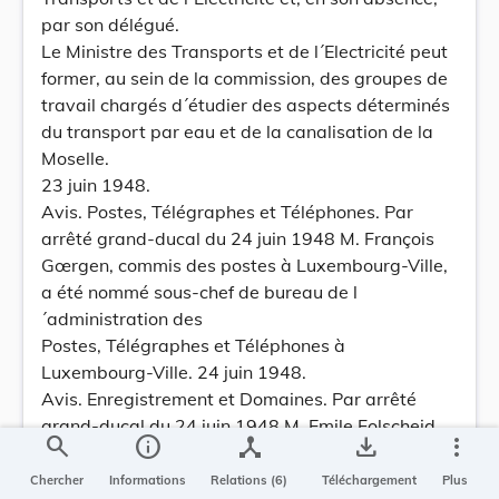
par son délégué.
Le Ministre des Transports et de l´Electricité peut
former, au sein de la commission, des groupes de
travail chargés d´étudier des aspects déterminés
du transport par eau et de la canalisation de la
Moselle.
23 juin 1948.
Avis. Postes, Télégraphes et Téléphones. Par
arrêté grand-ducal du 24 juin 1948 M. François
Gœrgen, commis des postes à Luxembourg-Ville,
a été nommé sous-chef de bureau de l
´administration des
Postes, Télégraphes et Téléphones à
Luxembourg-Ville. 24 juin 1948.
Avis. Enregistrement et Domaines. Par arrêté
grand-ducal du 24 juin 1948 M. Emile Folscheid,
search
info
device_hub
save_alt
more_vert
vérificateur de l´administration de l
´Enregistrement et des Domaines, a été nommé
Chercher
Informations
Relations (6)
Téléchargement
Plus