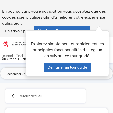
Arrêté du 21 juin 1948 portant institution d'un... - Legilux
En poursuivant votre navigation vous acceptez que des
cookies soient utilisés afin d’améliorer votre expérience
utilisateur.
En savoir plus
Ne plus afficher ce message
Aller au contenu
help
light_mode
dark_mode
account_circle
Explorez simplement et rapidement les
Aide
principales fonctionnalités de Legilux
en suivant ce tour guidé.
Journal officiel
du Grand-Duché de Luxembourg
Démarrer un tour guidé
La
arrow_back
Retour accueil