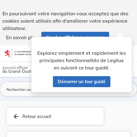
Arrêté ministériel du 16 juillet 1948, conféran... - Legilux
En poursuivant votre navigation vous acceptez que des
cookies soient utilisés afin d’améliorer votre expérience
utilisateur.
En savoir plus
Ne plus afficher ce message
Aller au contenu
help
light_mode
dark_mode
account_circle
Explorez simplement et rapidement les
Aide
principales fonctionnalités de Legilux
en suivant ce tour guidé.
Journal officiel
du Grand-Duché de Luxembourg
Démarrer un tour guidé
La
arrow_back
Retour accueil