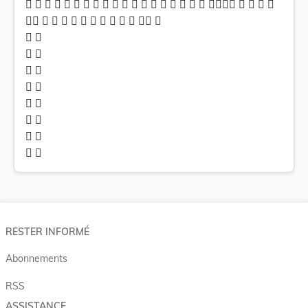
                       
            
 
 
 
 
 
 
 
 
RESTER INFORMÉ
Abonnements
RSS
ASSISTANCE