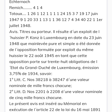
Echternach
Remich......... 4 1 4
Totaux.... 1 26 1 12 1 1 1 1 24 15 3 7 19 17 juin
1947 9 1 20 33 1 13 1 1 36 12 7 4 34 40 22 1 1er
juillet 1948.
Avis. Titres au porteur. Il résulte d´un exploit de l
´huissier P. Konz à Luxembourg en date du 23 juin
1948 que mainlevée pure et simple a été donnée
de l´opposition formulée par exploit du même
huissier le 22 août 1945 en tant que cette
opposition porte sur trente-huit obligations de l
´Etat du Grand-Duché de Luxembourg, émission
3,75% de 1934, savoir:
1° Litt. C. Nos 38218 à 38247 d´une valeur
nominale de mille francs chacune;
2° Litt. D. Nos 2201 à 2208 d´une valeur nominale
de cinq mille francs chacune.
Le présent avis est inséré au Mémorial en
exécution de l´article 22 de la loi du 16 mai 1891