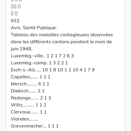
 
 
932
Avis. Santé Publique.
Tableau des maladies contagieuses observées
dans les différents cantons pendant le mois de
juin 1948.
Luxembg.-ville.. 1 2 1 7 2 6 3
Luxembg.-camp. 1 3 2 2 1
Esch-s.-Alz..... 10 1 8 10 1 1 10 4 1 7 9
Capellen....... 1 1 1
Mersch......... 6 1 1
Diekirch....... 2 1
Redange....... 2 1 3
Wiltz.......... 1 1 2
Clervaux....... 1 1
Vianden........
Grevenmacher... 1 1 1