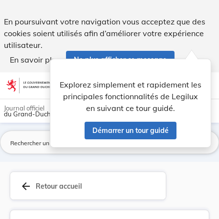
Arrêté ministériel du 18 août 1948 portant modi... - Legilux
En poursuivant votre navigation vous acceptez que des
cookies soient utilisés afin d’améliorer votre expérience
utilisateur.
En savoir plus
Ne plus afficher ce message
Aller au contenu
help
light_mode
dark_mode
account_circle
Explorez simplement et rapidement les
Aide
principales fonctionnalités de Legilux
en suivant ce tour guidé.
Journal officiel
du Grand-Duché de Luxembourg
Démarrer un tour guidé
La
arrow_back
Retour accueil