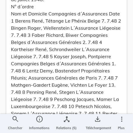
N° d´ordre
Nom et Domicile Compagnies d´Assurances Date
1 Berens René, Tétange Le Phénix Belge 7. 7.48 2
Bingen Roger, Wellenstein L´Assurance Liégeoise
7. 7.48 3 Faber Richard, Biwer Compagnies
Belges d´Assurances Générales 2. 7.48 4
Kartheiser René, Schrondweiler L´Assurance
Liégeoise 7. 7.48 5 Kayser Joseph, Pontpierre
Compagnies Belges d´Assurances Générales 1.
7.48 6 Lentz Demy, Bastendorf Propriétaires
Réunis; Assurances Générales de Paris 7. 7.48 7
Mathgen-Gœdert Eugène, Vichten Le Foyer 13.
7.48 8 Penning René, Stegen L´Assurance
Liégeoise 7. 7.48 9 Peschong Jacques, Mamer La
Luxembourgeoise 7. 7.48 10 Petesch Nicolas,
Sanem L´Assurance Liégeoise 7. 7.48 11 Reuter
search
info
device_hub
save_alt
more_vert
Julien, Waldbredimus La Préservatrice 7. 7.48 12
Serres-Simonis Joseph, Selscheid Le Foyer 7. 7.48
Chercher
Informations
Relations (5)
Téléchargement
Plus