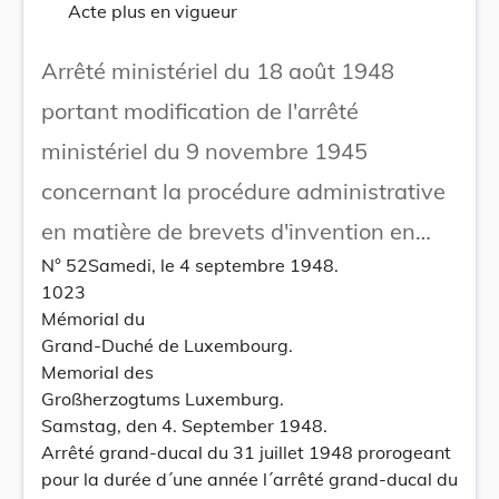
Acte plus en vigueur
Arrêté ministériel du 18 août 1948
portant modification de l'arrêté
ministériel du 9 novembre 1945
concernant la procédure administrative
en matière de brevets d'invention en
N° 52Samedi, le 4 septembre 1948.
exécution de la loi du 30 juin 1880 et de
1023
l'arrêté grand-ducal du 13 octobre 1945.
Mémorial du
Grand-Duché de Luxembourg.
Memorial des
Großherzogtums Luxemburg.
Samstag, den 4. September 1948.
Arrêté grand-ducal du 31 juillet 1948 prorogeant
pour la durée d´une année l´arrêté grand-ducal du