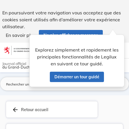
Arrêté ministériel du 15 septembre 1948, concer... - Legilux
En poursuivant votre navigation vous acceptez que des
cookies soient utilisés afin d’améliorer votre expérience
utilisateur.
En savoir plus
Ne plus afficher ce message
Aller au contenu
help
light_mode
dark_mode
account_circle
Explorez simplement et rapidement les
Aide
principales fonctionnalités de Legilux
en suivant ce tour guidé.
Journal officiel
du Grand-Duché de Luxembourg
Démarrer un tour guidé
La
arrow_back
Retour accueil