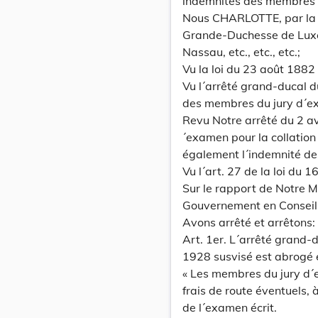
indemnités des membres d
Nous CHARLOTTE, par la 
Grande-Duchesse de Lux
Nassau, etc., etc., etc.;
Vu la loi du 23 août 1882 
Vu l´arrêté grand-ducal 
des membres du jury d´ex
Revu Notre arrêté du 2 av
´examen pour la collation
également l´indemnité de
Vu l´art. 27 de la loi du 1
Sur le rapport de Notre Mi
Gouvernement en Conseil
Avons arrêté et arrêtons:
Art. 1er. L´arrêté grand
1928 susvisé est abrogé e
« Les membres du jury d´e
frais de route éventuels,
de l´examen écrit.