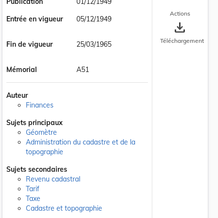
Publication
01/12/1949
Actions
Entrée en vigueur
05/12/1949
save_alt
Téléchargement
Fin de vigueur
25/03/1965
Mémorial
A51
Auteur
Finances
Sujets principaux
Géomètre
Administration du cadastre et de la
topographie
Sujets secondaires
Revenu cadastral
Tarif
Taxe
Cadastre et topographie