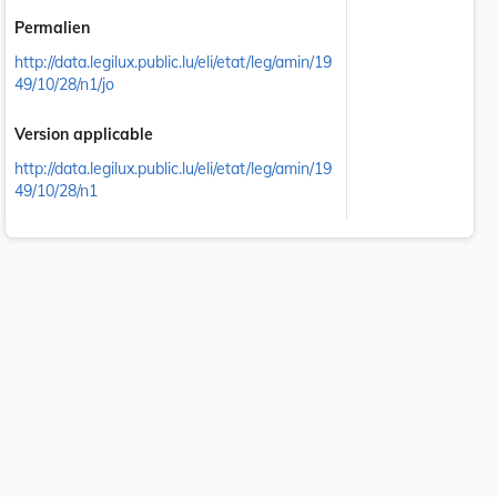
Permalien
http://data.legilux.public.lu/eli/etat/leg/amin/19
49/10/28/n1/jo
Version applicable
http://data.legilux.public.lu/eli/etat/leg/amin/19
49/10/28/n1