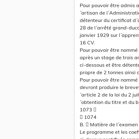
Pour pouvoir être admis a
´artisan de l´Administrati
détenteur du certificat d´
28 de l´arrêté grand-duca
janvier 1929 sur l´appren
16 CV.
Pour pouvoir être nommé c
après un stage de trois a
ci-dessous et être détent
propre de 2 tonnes ainsi
Pour pouvoir être nommé m
devront produire le breve
´article 2 de la loi du 2 
´obtention du titre et du 
1073 
 1074
B.  Matière de l´examen d
Le programme et les coeff