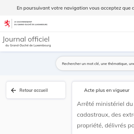
Arrêté ministériel du 28 octobre 1949 fixant le... - Legilux
En poursuivant votre navigation vous acceptez que des
Aller au contenu
Journal officiel
du Grand-Duché de Luxembourg
arrow_back
Acte plus en vigueur
Retour accueil
Arrêté ministériel du
cadastraux, des extra
propriété, délivrés p