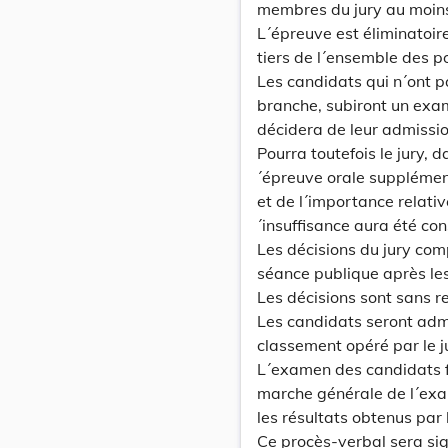
membres du jury au moin
L´épreuve est éliminatoir
tiers de l´ensemble des p
Les candidats qui n´ont p
branche, subiront un exa
décidera de leur admissio
Pourra toutefois le jury, 
´épreuve orale supplémen
et de l´importance relati
´insuffisance aura été co
Les décisions du jury comp
séance publique après le
Les décisions sont sans r
Les candidats seront adm
classement opéré par le 
L´examen des candidats fai
marche générale de l´exame
les résultats obtenus par
Ce procès-verbal sera si