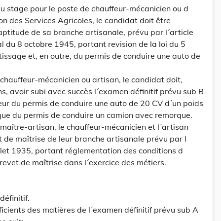
u stage pour le poste de chauffeur-mécanicien ou d
on des Services Agricoles, le candidat doit être
aptitude de sa branche artisanale, prévu par l´article
l du 8 octobre 1945, portant revision de la loi du 5
tissage et, en outre, du permis de conduire une auto de
hauffeur-mécanicien ou artisan, le candidat doit,
ns, avoir subi avec succès l´examen définitif prévu sub B
eur du permis de conduire une auto de 20 CV d´un poids
 que du permis de conduire un camion avec remorque.
aître-artisan, le chauffeur-mécanicien et l´artisan
t de maîtrise de leur branche artisanale prévu par l
juillet 1935, portant réglementation des conditions d
brevet de maîtrise dans l´exercice des métiers.
éfinitif.
icients des matières de l´examen définitif prévu sub A