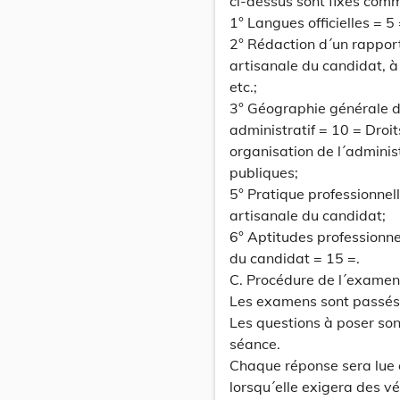
ci-dessus sont fixés comm
1° Langues officielles = 5
2° Rédaction d´un rapport
artisanale du candidat, à 
etc.;
3° Géographie générale d
administratif = 10 = Droit
organisation de l´administ
publiques;
5° Pratique professionnel
artisanale du candidat;
6° Aptitudes professionne
du candidat = 15 =.
C. Procédure de l´examen
Les examens sont passés 
Les questions à poser so
séance.
Chaque réponse sera lue e
lorsqu´elle exigera des vé