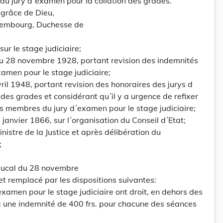
u jury d´examen pour la collation des grades.
grâce de Dieu,
embourg, Duchesse de
sur le stage judiciaire;
du 28 novembre 1928, portant revision des indemnités
amen pour le stage judiciaire;
ril 1948, portant revision des honoraires des jurys d
 des grades et considérant qu´il y a urgence de refixer
s membres du jury d´examen pour le stage judiciaire;
6 janvier 1866, sur l´organisation du Conseil d´Etat;
nistre de la Justice et après délibération du
;
-ducal du 28 novembre
t remplacé par les dispositions suivantes:
xamen pour le stage judiciaire ont droit, en dehors des
 à une indemnité de 400 frs. pour chacune des séances