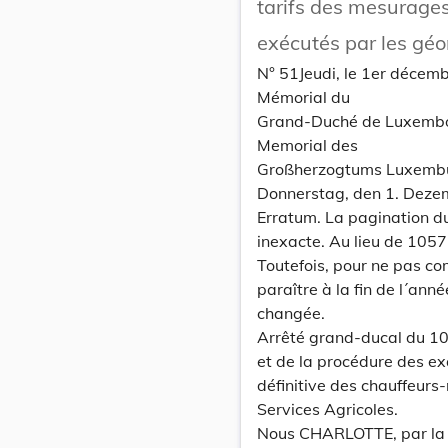
tarifs des mesurages
exécutés par les gé
N° 51Jeudi, le 1er décem
Mémorial du
Grand-Duché de Luxemb
Memorial des
Großherzogtums Luxemb
Donnerstag, den 1. Deze
Erratum. La pagination d
inexacte. Au lieu de 1057
Toutefois, pour ne pas co
paraître à la fin de l´an
changée.
Arrêté grand-ducal du 10
et de la procédure des e
définitive des chauffeurs
Services Agricoles.
Nous CHARLOTTE, par la 