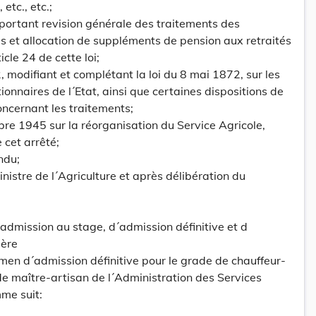
etc., etc.;
 portant revision générale des traitements des
s et allocation de suppléments de pension aux retraités
cle 24 de cette loi;
32, modifiant et complétant la loi du 8 mai 1872, sur les
tionnaires de l´Etat, ainsi que certaines dispositions de
concernant les traitements;
bre 1945 sur la réorganisation du Service Agricole,
 cet arrêté;
ndu;
nistre de l´Agriculture et après délibération du
´admission au stage, d´admission définitive et d
ière
men d´admission définitive pour le grade de chauffeur-
de maître-artisan de l´Administration des Services
mme suit: