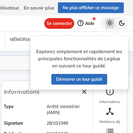
ilisateur.
En savoir plus
Ne plus afficher ce message
help
light_mode
dark_mode
Se connecter
Aide
MÉMORIAL C
TRAITÉS
PROJETS
TEXTES UE
Explorez simplement et rapidement les
principales fonctionnalités de Legilux
Lancer la recherche
Filtres
en suivant ce tour guidé.
Démarrer un tour guidé
info
close
Informations
Fermer la barre latéra
Informations
Type
Arrêté ministériel
device_hub
(AMIN)
Relations (6)
Signature
28/10/1949
list