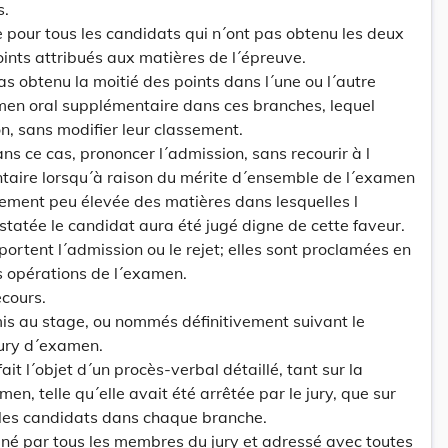
s.
e pour tous les candidats qui n´ont pas obtenu les deux
oints attribués aux matières de l´épreuve.
as obtenu la moitié des points dans l´une ou l´autre
men oral supplémentaire dans ces branches, lequel
n, sans modifier leur classement.
dans ce cas, prononcer l´admission, sans recourir à l
taire lorsqu´à raison du mérite d´ensemble de l´examen
vement peu élevée des matières dans lesquelles l
nstatée le candidat aura été jugé digne de cette faveur.
ortent l´admission ou le rejet; elles sont proclamées en
s opérations de l´examen.
ecours.
is au stage, ou nommés définitivement suivant le
jury d´examen.
t l´objet d´un procès-verbal détaillé, tant sur la
n, telle qu´elle avait été arrêtée par le jury, que sur
 les candidats dans chaque branche.
gné par tous les membres du jury et adressé avec toutes