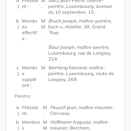
a
Préside
M
Metz
Jean-Pierre, maître-
)
nt :
.
peintre, Luxembourg, avenue
du 10 septembre, 15.
b
Membr
M
Bruch
Joseph, maître-peintre,
)
es
M
Esch-s.-Alzette, 38, Grand
effectif
.
´Rue;
s :
Baur
Joseph, maître-peintre,
Luxembourg, rue de Longwy,
214.
c
Membr
M
Morheng
Edmond, maître-
)
e
.
peintre, Luxembourg, route de
supplé
Longwy, 269.
ant :
Peintre :
a
Préside
M
Peusch
Jean, maître-meunier,
)
nt:
.
Clervaux.
b
Membre
M
Hoffmann
Auguste, maître-
)
s
M
meunier, Berchem;