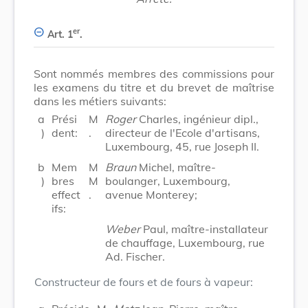
er
Art. 1
.
Sont nommés membres des commissions pour
les examens du titre et du brevet de maîtrise
dans les métiers suivants:
a
Prési
M
Roger
Charles, ingénieur dipl.,
)
dent:
.
directeur de l'Ecole d'artisans,
Luxembourg, 45, rue Joseph II.
b
Mem
M
Braun
Michel, maître-
)
bres
M
boulanger, Luxembourg,
effect
.
avenue Monterey;
ifs:
Weber
Paul, maître-installateur
de chauffage, Luxembourg, rue
Ad. Fischer.
Constructeur de fours et de fours à vapeur: