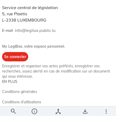
Service central de législation
5, rue Plaetis
L-2338 LUXEMBOURG
info@legilux.public.lu
E-mail
My LegiBox
, votre espace personnel.
Se connecter
Enregistrer et organiser vos actes préférés, enregistrer vos
recherches, soyez alerté en cas de modification sur un document
qui vous intéresse.
EN PLUS
Conditions générales
Conditions d’utilisations
search
info
device_hub
save_alt
more_vert
Accessibilité