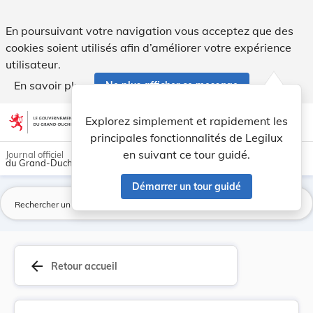
Arrêté du 4 mars 1950, portant institution de c... - Legilux
En poursuivant votre navigation vous acceptez que des
cookies soient utilisés afin d’améliorer votre expérience
utilisateur.
En savoir plus
Ne plus afficher ce message
Aller au contenu
help
light_mode
dark_mode
account_circle
Explorez simplement et rapidement les
Aide
principales fonctionnalités de Legilux
en suivant ce tour guidé.
Journal officiel
du Grand-Duché de Luxembourg
Démarrer un tour guidé
La
arrow_back
Retour accueil