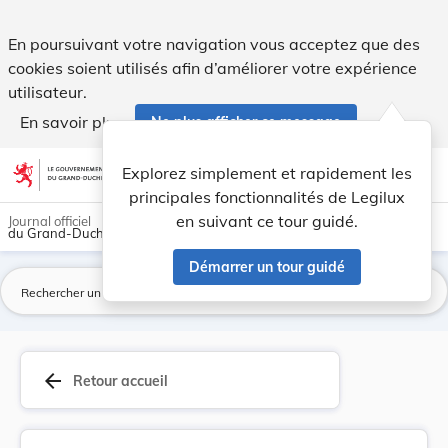
Arrêté ministériel du 10 avril 1951 modifiant l... - Legilux
En poursuivant votre navigation vous acceptez que des
cookies soient utilisés afin d’améliorer votre expérience
utilisateur.
En savoir plus
Ne plus afficher ce message
Aller au contenu
help
light_mode
dark_mode
account_circle
Explorez simplement et rapidement les
Aide
principales fonctionnalités de Legilux
en suivant ce tour guidé.
Journal officiel
du Grand-Duché de Luxembourg
Démarrer un tour guidé
La
arrow_back
Retour accueil