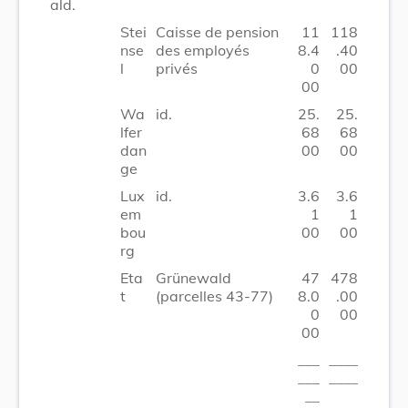
ald.
Stei
Caisse de pension
11
118
nse
des employés
8.4
.40
l
privés
0
00
00
Wa
id.
25.
25.
lfer
68
68
dan
00
00
ge
Lux
id.
3.6
3.6
em
1
1
bou
00
00
rg
Eta
Grünewald
47
478
t
(parcelles 43-77)
8.0
.00
0
00
00
___
____
___
____
__