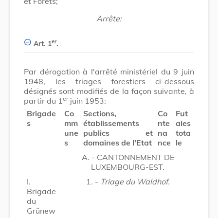
et Forêts;
Arrête:
er
Art. 1
.
Par dérogation à l'arrêté ministériel du 9 juin
1948, les triages forestiers ci-dessous
désignés sont modifiés de la façon suivante, à
er
partir du 1
juin 1953:
Brigade
Co
Sections,
Co
Fut
s
mm
établissements
nte
aies
une
publics et
na
tota
s
domaines de l'Etat
nce
le
A. - CANTONNEMENT DE
LUXEMBOURG-EST.
I.
1. -
Triage du Waldhof.
Brigade
du
Grünew