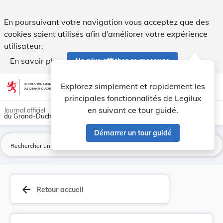
Arrêté ministériel du 8 avril 1953, portant mod... - Legilux
En poursuivant votre navigation vous acceptez que des
cookies soient utilisés afin d’améliorer votre expérience
utilisateur.
En savoir plus
Ne plus afficher ce message
Aller au contenu
help
light_mode
dark_mode
account_circle
Explorez simplement et rapidement les
Aide
principales fonctionnalités de Legilux
en suivant ce tour guidé.
Journal officiel
du Grand-Duché de Luxembourg
Démarrer un tour guidé
La
arrow_back
Retour accueil