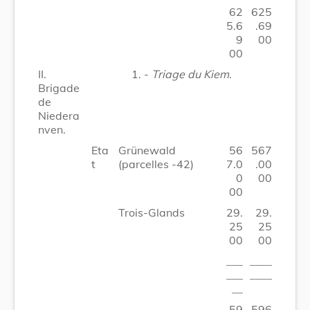
62
625
5.6
.69
9
00
00
II.
1. -
Triage du Kiem
.
Brigade
de
Niedera
nven.
Eta
Grünewald
56
567
t
(parcelles -42)
7.0
.00
0
00
00
Trois-Glands
29.
29.
25
25
00
00
___
____
___
____
__
59
596