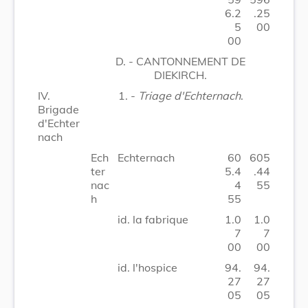
6.2
.25
5
00
00
D. - CANTONNEMENT DE
DIEKIRCH.
IV.
1. -
Triage d'Echternach
.
Brigade
d'Echter
nach
Ech
Echternach
60
605
ter
5.4
.44
nac
4
55
h
55
id. la fabrique
1.0
1.0
7
7
00
00
id. l'hospice
94.
94.
27
27
05
05