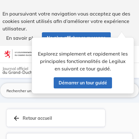
Arrêté ministériel du 2 juin 1953 concernant l'... - Legilux
En poursuivant votre navigation vous acceptez que des
cookies soient utilisés afin d’améliorer votre expérience
utilisateur.
En savoir plus
Ne plus afficher ce message
Aller au contenu
help
light_mode
dark_mode
account_circle
Explorez simplement et rapidement les
Aide
principales fonctionnalités de Legilux
en suivant ce tour guidé.
Journal officiel
du Grand-Duché de Luxembourg
Démarrer un tour guidé
La
arrow_back
Retour accueil