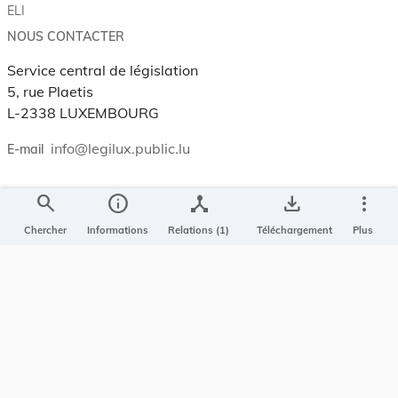
ELI
NOUS CONTACTER
Service central de législation
5, rue Plaetis
L-2338 LUXEMBOURG
info@legilux.public.lu
E-mail
search
info
device_hub
save_alt
more_vert
My LegiBox
, votre espace personnel.
Chercher
Informations
Relations (1)
Téléchargement
Plus
Se connecter
Enregistrer et organiser vos actes préférés, enregistrer vos
recherches, soyez alerté en cas de modification sur un document
qui vous intéresse.
EN PLUS
Conditions générales
Conditions d’utilisations