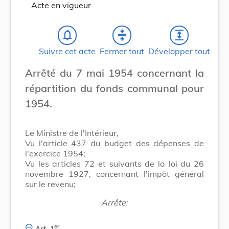
Acte en vigueur
notifications_none
compress
expand
Suivre cet acte
Fermer tout
Développer tout
Arrêté du 7 mai 1954 concernant la
répartition du fonds communal pour
1954.
Le Ministre de l'Intérieur,
Vu l'article 437 du budget des dépenses de
l'exercice 1954;
Vu les articles 72 et suivants de la loi du 26
novembre 1927, concernant l'impôt général
sur le revenu;
Arrête:
er
Art. 1
.