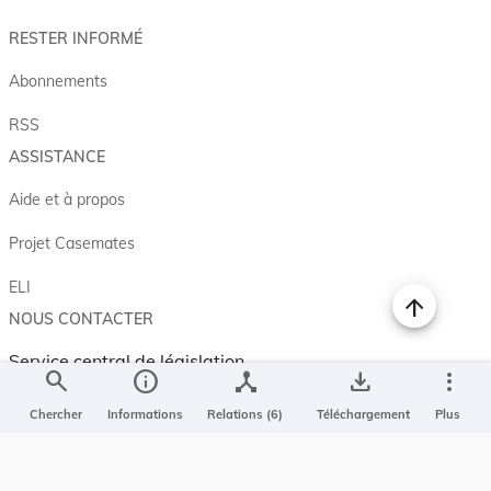
RESTER INFORMÉ
Abonnements
RSS
ASSISTANCE
Aide et à propos
Projet Casemates
ELI
NOUS CONTACTER
Service central de législation
search
info
device_hub
save_alt
more_vert
5, rue Plaetis
L-2338 LUXEMBOURG
Chercher
Informations
Relations (6)
Téléchargement
Plus
info@legilux.public.lu
E-mail