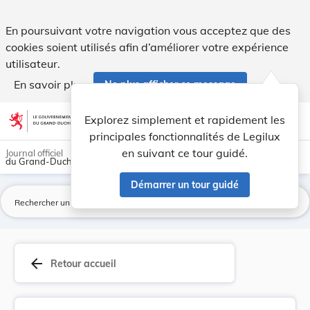
Arrêté du 7 mai 1954 concernant la répartition ... - Legilux
En poursuivant votre navigation vous acceptez que des
cookies soient utilisés afin d’améliorer votre expérience
utilisateur.
En savoir plus
Ne plus afficher ce message
Aller au contenu
help
light_mode
dark_mode
account_circle
Explorez simplement et rapidement les
Aide
principales fonctionnalités de Legilux
en suivant ce tour guidé.
Journal officiel
du Grand-Duché de Luxembourg
Démarrer un tour guidé
La
arrow_back
Retour accueil