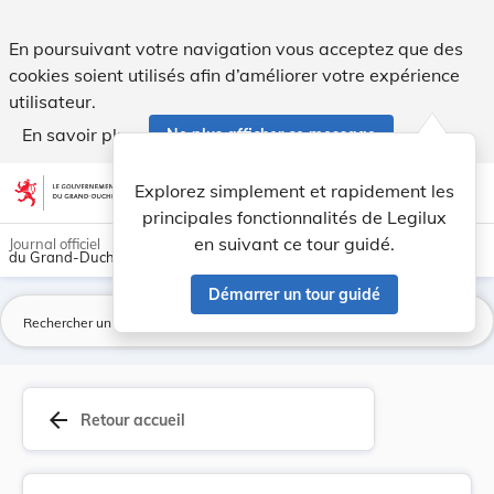
Arrêté ministériel du 15 mai 1954 complétant le... - Legilux
En poursuivant votre navigation vous acceptez que des
cookies soient utilisés afin d’améliorer votre expérience
utilisateur.
En savoir plus
Ne plus afficher ce message
Aller au contenu
help
light_mode
dark_mode
account_circle
Explorez simplement et rapidement les
Aide
principales fonctionnalités de Legilux
en suivant ce tour guidé.
Journal officiel
du Grand-Duché de Luxembourg
Démarrer un tour guidé
La
arrow_back
Retour accueil