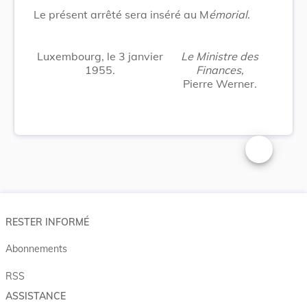
Le présent arrêté sera inséré au M
émorial
.
Luxembourg, le 3 janvier
Le Ministre des
1955.
Finances,
Pierre Werner.
Changer la t
RESTER INFORMÉ
Abonnements
RSS
ASSISTANCE