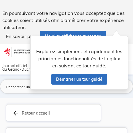
Arrêté ministériel du 3 janvier 1955 réglant le... - Legilux
En poursuivant votre navigation vous acceptez que des
cookies soient utilisés afin d’améliorer votre expérience
utilisateur.
En savoir plus
Ne plus afficher ce message
Aller au contenu
help
light_mode
dark_mode
account_circle
Explorez simplement et rapidement les
Aide
principales fonctionnalités de Legilux
en suivant ce tour guidé.
Journal officiel
du Grand-Duché de Luxembourg
Démarrer un tour guidé
La
arrow_back
Retour accueil