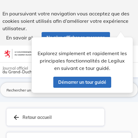
Arrêté ministériel du 22 avril 1955 portant ins... - Legilux
En poursuivant votre navigation vous acceptez que des
cookies soient utilisés afin d’améliorer votre expérience
utilisateur.
En savoir plus
Ne plus afficher ce message
Aller au contenu
help
light_mode
dark_mode
account_circle
Explorez simplement et rapidement les
Aide
principales fonctionnalités de Legilux
en suivant ce tour guidé.
Journal officiel
du Grand-Duché de Luxembourg
Démarrer un tour guidé
La
arrow_back
Retour accueil