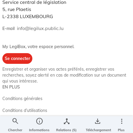
Service central de législation
5, rue Plaetis
L-2338 LUXEMBOURG
info@legilux.public.lu
E-mail
My LegiBox
, votre espace personnel.
Se connecter
Enregistrer et organiser vos actes préférés, enregistrer vos
recherches, soyez alerté en cas de modification sur un document
qui vous intéresse.
EN PLUS
Conditions générales
Conditions d’utilisations
search
info
device_hub
save_alt
more_vert
Accessibilité
Chercher
Informations
Relations (5)
Téléchargement
Plus