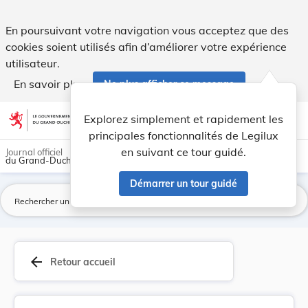
Arrêté ministériel du 22 février 1956 modifiant... - Legilux
En poursuivant votre navigation vous acceptez que des
cookies soient utilisés afin d’améliorer votre expérience
utilisateur.
En savoir plus
Ne plus afficher ce message
Aller au contenu
help
light_mode
dark_mode
account_circle
Explorez simplement et rapidement les
Aide
principales fonctionnalités de Legilux
en suivant ce tour guidé.
Journal officiel
du Grand-Duché de Luxembourg
Démarrer un tour guidé
La
arrow_back
Retour accueil