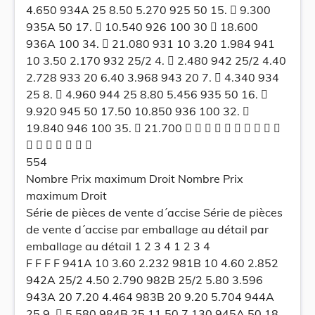
4.650 934A 25 8.50 5.270 925 50 15.  9.300
935A 50 17.  10.540 926 100 30  18.600
936A 100 34.  21.080 931 10 3.20 1.984 941
10 3.50 2.170 932 25/2 4.  2.480 942 25/2 4.40
2.728 933 20 6.40 3.968 943 20 7.  4.340 934
25 8.  4.960 944 25 8.80 5.456 935 50 16. 
9.920 945 50 17.50 10.850 936 100 32. 
19.840 946 100 35.  21.700          
      
554
Nombre Prix maximum Droit Nombre Prix
maximum Droit
Série de pièces de vente d´accise Série de pièces
de vente d´accise par emballage au détail par
emballage au détail 1 2 3 4 1 2 3 4
F F F F 941A 10 3.60 2.232 981B 10 4.60 2.852
942A 25/2 4.50 2.790 982B 25/2 5.80 3.596
943A 20 7.20 4.464 983B 20 9.20 5.704 944A
25 9.  5.580 984B 25 11.50 7.130 945A 50 18.