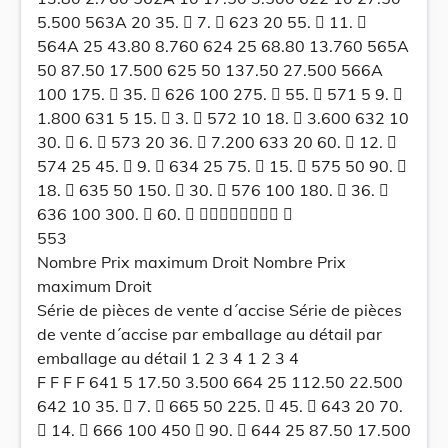
5.500 563A 20 35.  7.  623 20 55.  11. 
564A 25 43.80 8.760 624 25 68.80 13.760 565A
50 87.50 17.500 625 50 137.50 27.500 566A
100 175.  35.  626 100 275.  55.  571 5 9. 
1.800 631 5 15.  3.  572 10 18.  3.600 632 10
30.  6.  573 20 36.  7.200 633 20 60.  12. 
574 25 45.  9.  634 25 75.  15.  575 50 90. 
18.  635 50 150.  30.  576 100 180.  36. 
636 100 300.  60.   
553
Nombre Prix maximum Droit Nombre Prix
maximum Droit
Série de pièces de vente d´accise Série de pièces
de vente d´accise par emballage au détail par
emballage au détail 1 2 3 4 1 2 3 4
F F F F 641 5 17.50 3.500 664 25 112.50 22.500
642 10 35.  7.  665 50 225.  45.  643 20 70.
 14.  666 100 450  90.  644 25 87.50 17.500