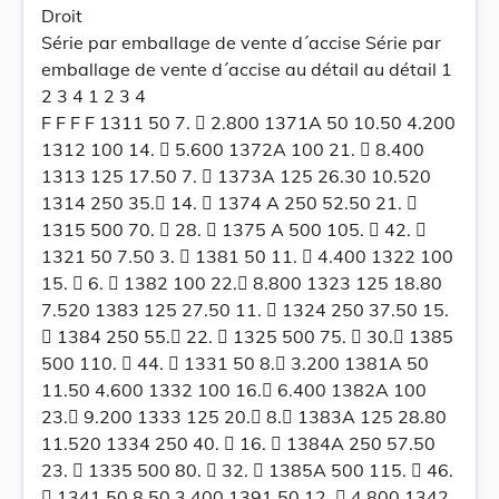
Droit
Série par emballage de vente d´accise Série par
emballage de vente d´accise au détail au détail 1
2 3 4 1 2 3 4
F F F F 1311 50 7.  2.800 1371A 50 10.50 4.200
1312 100 14.  5.600 1372A 100 21.  8.400
1313 125 17.50 7.  1373A 125 26.30 10.520
1314 250 35. 14.  1374 A 250 52.50 21. 
1315 500 70.  28.  1375 A 500 105.  42. 
1321 50 7.50 3.  1381 50 11.  4.400 1322 100
15.  6.  1382 100 22. 8.800 1323 125 18.80
7.520 1383 125 27.50 11.  1324 250 37.50 15.
 1384 250 55. 22.  1325 500 75.  30. 1385
500 110.  44.  1331 50 8. 3.200 1381A 50
11.50 4.600 1332 100 16. 6.400 1382A 100
23. 9.200 1333 125 20. 8. 1383A 125 28.80
11.520 1334 250 40.  16.  1384A 250 57.50
23.  1335 500 80.  32.  1385A 500 115.  46.
 1341 50 8.50 3.400 1391 50 12.  4.800 1342