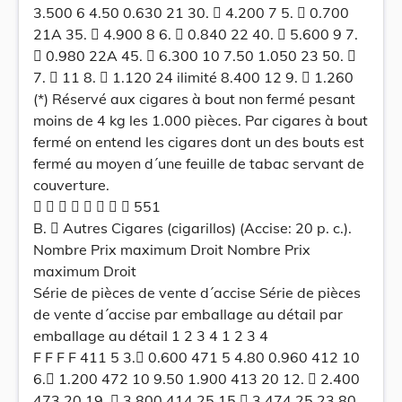
3.500 6 4.50 0.630 21 30.  4.200 7 5.  0.700
21A 35.  4.900 8 6.  0.840 22 40.  5.600 9 7.
 0.980 22A 45.  6.300 10 7.50 1.050 23 50. 
7.  11 8.  1.120 24 ilimité 8.400 12 9.  1.260
(*) Réservé aux cigares à bout non fermé pesant
moins de 4 kg les 1.000 pièces. Par cigares à bout
fermé on entend les cigares dont un des bouts est
fermé au moyen d´une feuille de tabac servant de
couverture.
        551
B.  Autres Cigares (cigarillos) (Accise: 20 p. c.).
Nombre Prix maximum Droit Nombre Prix
maximum Droit
Série de pièces de vente d´accise Série de pièces
de vente d´accise par emballage au détail par
emballage au détail 1 2 3 4 1 2 3 4
F F F F 411 5 3. 0.600 471 5 4.80 0.960 412 10
6. 1.200 472 10 9.50 1.900 413 20 12.  2.400
473 20 19.  3.800 414 25 15. 3 474 25 23.80