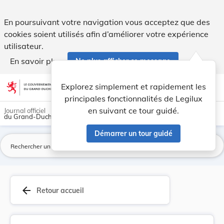
Arrêté ministériel du 24 avril 1956 concernant ... - Legilux
En poursuivant votre navigation vous acceptez que des
cookies soient utilisés afin d’améliorer votre expérience
utilisateur.
En savoir plus
Ne plus afficher ce message
Aller au contenu
help
light_mode
dark_mode
account_circle
Explorez simplement et rapidement les
Aide
principales fonctionnalités de Legilux
en suivant ce tour guidé.
Journal officiel
du Grand-Duché de Luxembourg
Démarrer un tour guidé
La
arrow_back
Retour accueil