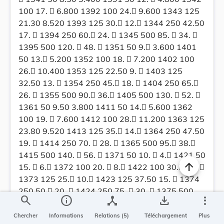
100 17.  6.800 1392 100 24. 9.600 1343 125
21.30 8.520 1393 125 30. 12. 1344 250 42.50
17.  1394 250 60. 24.  1345 500 85.  34. 
1395 500 120.  48.  1351 50 9. 3.600 1401
50 13. 5.200 1352 100 18.  7.200 1402 100
26. 10.400 1353 125 22.50 9.  1403 125
32.50 13.  1354 250 45. 18.  1404 250 65.
26.  1355 500 90. 36. 1405 500 130.  52. 
1361 50 9.50 3.800 1411 50 14. 5.600 1362
100 19.  7.600 1412 100 28. 11.200 1363 125
23.80 9.520 1413 125 35. 14. 1364 250 47.50
19.  1414 250 70.  28.  1365 500 95. 38.
1415 500 140.  56.  1371 50 10.  4. 1421 50
15.  6. 1372 100 20.  8. 1422 100 30. 12. 
1373 125 25. 10. 1423 125 37.50 15.  1374
250 50. 20.  1424 250 75.  30.  1375 500
search
info
device_hub
save_alt
more_vert
100.  40.  1425 500 150.  60.         
559
Chercher
Informations
Relations (5)
Téléchargement
Plus