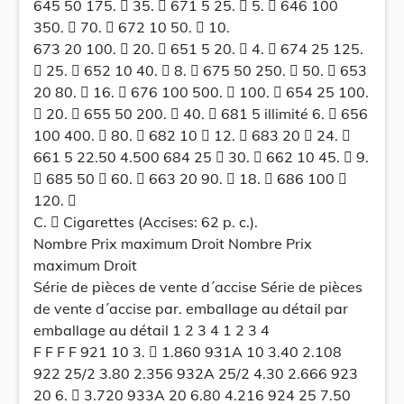
645 50 175.  35.  671 5 25.  5.  646 100
350.  70.  672 10 50.  10.
673 20 100.  20.  651 5 20.  4.  674 25 125.
 25.  652 10 40.  8.  675 50 250.  50.  653
20 80.  16.  676 100 500.  100.  654 25 100.
 20.  655 50 200.  40.  681 5 illimité 6.  656
100 400.  80.  682 10  12.  683 20  24. 
661 5 22.50 4.500 684 25  30.  662 10 45.  9.
 685 50  60.  663 20 90.  18.  686 100 
120. 
C.  Cigarettes (Accises: 62 p. c.).
Nombre Prix maximum Droit Nombre Prix
maximum Droit
Série de pièces de vente d´accise Série de pièces
de vente d´accise par. emballage au détail par
emballage au détail 1 2 3 4 1 2 3 4
F F F F 921 10 3.  1.860 931A 10 3.40 2.108
922 25/2 3.80 2.356 932A 25/2 4.30 2.666 923
20 6.  3.720 933A 20 6.80 4.216 924 25 7.50