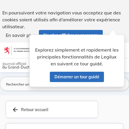
Arrêté ministériel du 13 novembre 1956, remplaç... - Legilux
En poursuivant votre navigation vous acceptez que des
cookies soient utilisés afin d’améliorer votre expérience
utilisateur.
En savoir plus
Ne plus afficher ce message
Aller au contenu
help
light_mode
dark_mode
account_circle
Explorez simplement et rapidement les
Aide
principales fonctionnalités de Legilux
en suivant ce tour guidé.
Journal officiel
du Grand-Duché de Luxembourg
Démarrer un tour guidé
La
arrow_back
Retour accueil