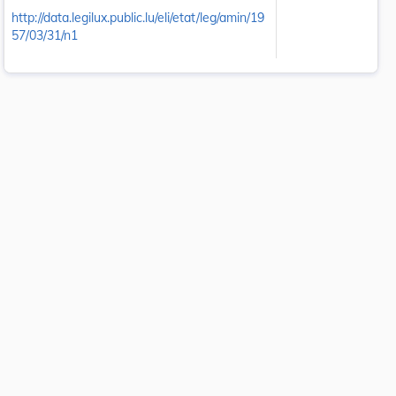
http://data.legilux.public.lu/eli/etat/leg/amin/19
57/03/31/n1