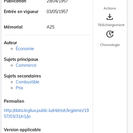
Publication
29/04/1957
Actions
Entrée en vigueur
03/05/1957
save_alt
Téléchargement
Mémorial
A25
update
Auteur
Chronologie
Économie
Sujets principaux
Commerce
Sujets secondaires
Combustible
Prix
Permalien
http://data.legilux.public.lu/eli/etat/leg/amin/19
57/03/31/n1/jo
Version applicable