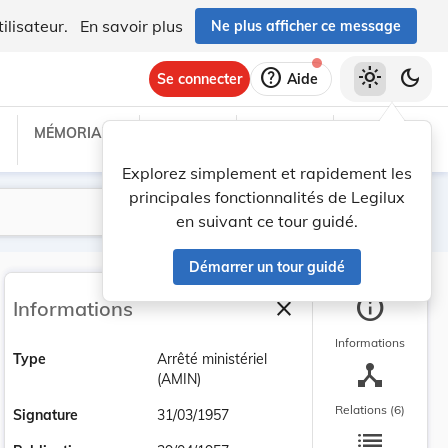
ilisateur.
En savoir plus
Ne plus afficher ce message
help
light_mode
dark_mode
Se connecter
Aide
MÉMORIAL C
TRAITÉS
PROJETS
TEXTES UE
Explorez simplement et rapidement les
principales fonctionnalités de Legilux
Lancer la recherche
Filtres
en suivant ce tour guidé.
Démarrer un tour guidé
info
close
Informations
Fermer la barre latéra
Informations
Type
Arrêté ministériel
device_hub
(AMIN)
Relations (6)
Signature
31/03/1957
list