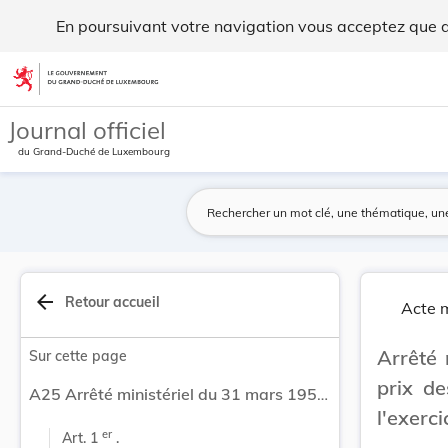
Arrêté ministériel du 31 mars 1957 concernant l... - Legilux
En poursuivant votre navigation vous acceptez que des
Aller au contenu
Journal officiel
du Grand-Duché de Luxembourg
arrow_back
Retour accueil
Acte m
Arrêté 
Sur cette page
prix d
A25 Arrêté ministériel du 31 mars 1957 concernant les prix des combustibles à l'usage domestique pour l'exercice charbonnier 1957-1958.
l'exerc
er
Art. 1 
 .