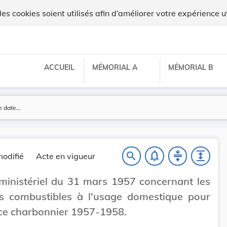
 cookies soient utilisés afin d’améliorer votre expérience ut
ACCUEIL
MÉMORIAL A
MÉMORIAL B
notifications_none
compress
expand
search
odifié
Acte en vigueur
ministériel du 31 mars 1957 concernant les
es combustibles à l'usage domestique pour
ice charbonnier 1957-1958.