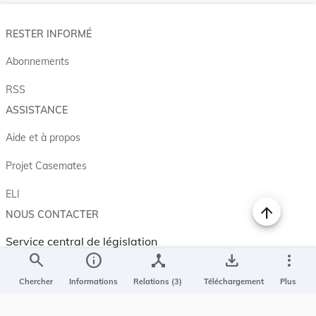
RESTER INFORMÉ
Abonnements
RSS
ASSISTANCE
Aide et à propos
Projet Casemates
ELI
NOUS CONTACTER
Service central de législation
search
info
device_hub
save_alt
more_vert
5, rue Plaetis
L-2338 LUXEMBOURG
Chercher
Informations
Relations (3)
Téléchargement
Plus
info@legilux.public.lu
E-mail