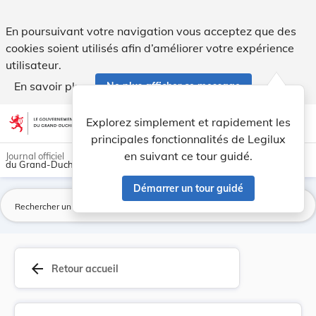
Arrêté ministériel du 22 mai 1958, relatif au t... - Legilux
En poursuivant votre navigation vous acceptez que des
cookies soient utilisés afin d’améliorer votre expérience
utilisateur.
En savoir plus
Ne plus afficher ce message
Aller au contenu
help
light_mode
dark_mode
account_circle
Explorez simplement et rapidement les
Aide
principales fonctionnalités de Legilux
en suivant ce tour guidé.
Journal officiel
du Grand-Duché de Luxembourg
Démarrer un tour guidé
La
arrow_back
Retour accueil