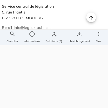
Service central de législation
5, rue Plaetis
L-2338 LUXEMBOURG
info@legilux.public.lu
E-mail
search
info
device_hub
save_alt
more_vert
Chercher
Informations
Relations (5)
Téléchargement
Plus
My LegiBox
, votre espace personnel.
Se connecter
Enregistrer et organiser vos actes préférés, enregistrer vos
recherches, soyez alerté en cas de modification sur un document
qui vous intéresse.
EN PLUS
Conditions générales
Conditions d’utilisations
Accessibilité