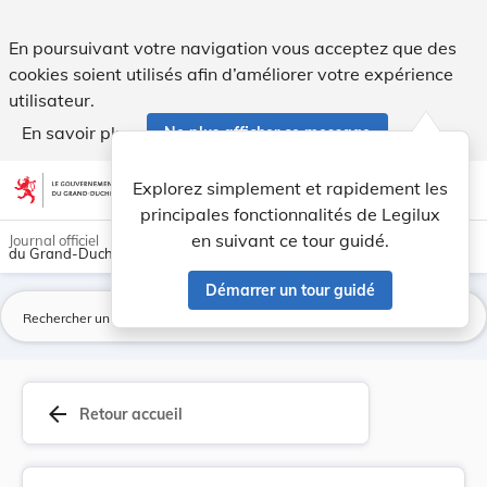
Arrêté ministériel du 31 mars 1959 modifiant l'... - Legilux
En poursuivant votre navigation vous acceptez que des
cookies soient utilisés afin d’améliorer votre expérience
utilisateur.
En savoir plus
Ne plus afficher ce message
Aller au contenu
help
light_mode
dark_mode
account_circle
Explorez simplement et rapidement les
Aide
principales fonctionnalités de Legilux
en suivant ce tour guidé.
Journal officiel
du Grand-Duché de Luxembourg
Démarrer un tour guidé
La
arrow_back
Retour accueil