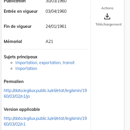
Publication
30/03/1960
Actions
Entrée en vigueur
03/04/1960
save_alt
Téléchargement
Fin de vigueur
24/01/1961
Mémorial
A21
Sujets principaux
Importation, exportation, transit
Importation
Permalien
http://data.legilux.public.lu/eli/etat/leg/amin/19
60/03/02/n1/jo
Version applicable
http://data.legilux.public.lu/eli/etat/leg/amin/19
60/03/02/n1