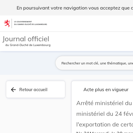
Arrêté ministériel du 2 mars 1960 portant modif... - Legilux
En poursuivant votre navigation vous acceptez que des
Aller au contenu
Journal officiel
du Grand-Duché de Luxembourg
arrow_back
Acte plus en vigueur
Retour accueil
Arrêté ministériel du
ministériel du 24 févr
l'exportation de cert