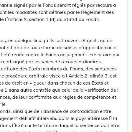
rantie signés par le Fonds seront réglés par recours à
ont les modalités sont définies par le Règlement des
e l´Article X, section 1 (d) du Statut du Fonds.
ds, en quelque lieu qu´ils se trouvent et quels qu´en
ont à l´abri de toute forme de saisie, d´opposition ou d
it été rendu contre le Fonds un jugement exécutoire qui
tre attaqué par les voies de recours ordinaires.
e territoire des Etats membres du Fonds, des sentences
e procédure arbitrale visée à l´Article 2, alinéa 3, est
ies de droit en vigueur dans chacun de ces Etats et
 sans autre contrôle que celui de la vérification de l
ences, de leur conformité aux règles de compétence et
 le
nds, ainsi que de l´absence de contradiction entre
ugement définitif intervenu dans le pays intéressé  la
dans l´Etat sur le territoire duquel la sentence doit être