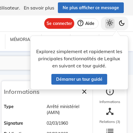
ilisateur.
En savoir plus
Ne plus afficher ce message
help
light_mode
dark_mode
Se connecter
Aide
MÉMORIAL C
TRAITÉS
PROJETS
TEXTES UE
Explorez simplement et rapidement les
principales fonctionnalités de Legilux
Lancer la recherche
Filtres
en suivant ce tour guidé.
Démarrer un tour guidé
info
close
Informations
Fermer la barre latéra
Informations
Type
Arrêté ministériel
device_hub
(AMIN)
Relations (3)
Signature
02/03/1960
list