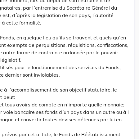
re notifiera, lors du dépôt de son instrument de
ignataires, par l´entremise du Secrétaire Général du
 est, d´après la législation de son pays, l´autorité
à cette formalité.
 Fonds, en quelque lieu qu´ils se trouvent et quels qu´en
ont exempts de perquisitions, réquisitions, confiscations,
e autre forme de contrainte ordonnée par le pouvoir
législatif.
tilisés pour le fonctionnement des services du Fonds,
ce dernier sont inviolables.
 à l´accomplissement de son objectif statutaire, le
t peut:
 et tous avoirs de compte en n´importe quelle monnaie;
ar voie bancaire ses fonds d´un pays dans un autre ou à l
conque et convertir toutes devises détenues par lui en
s prévus par cet article, le Fonds de Réétablissement