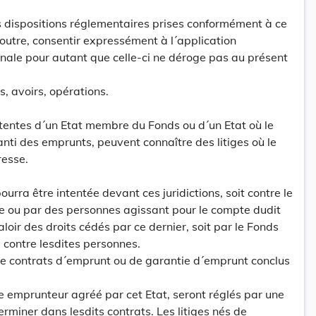
s dispositions réglementaires prises conformément à ce
 outre, consentir expressément à l´application
ionale pour autant que celle-ci ne déroge pas au présent
ens, avoirs, opérations.
tentes d´un Etat membre du Fonds ou d´un Etat où le
nti des emprunts, peuvent connaître des litiges où le
resse.
urra être intentée devant ces juridictions, soit contre le
 ou par des personnes agissant pour le compte dudit
oir des droits cédés par ce dernier, soit par le Fonds
 contre lesdites personnes.
de contrats d´emprunt ou de garantie d´emprunt conclus
 emprunteur agréé par cet Etat, seront réglés par une
rminer dans lesdits contrats. Les litiges nés de