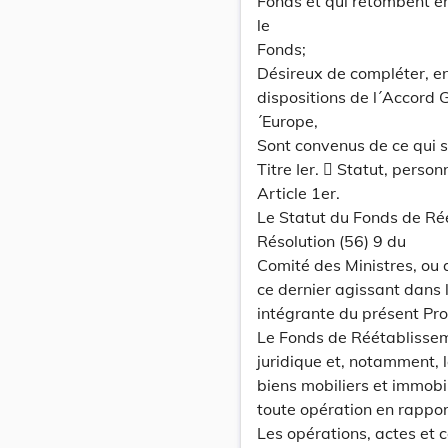
Fonds et qui retombent en 
le
Fonds;
Désireux de compléter, en
dispositions de l´Accord G
´Europe,
Sont convenus de ce qui s
Titre Ier.  Statut, person
Article 1er.
Le Statut du Fonds de Ré
Résolution (56) 9 du
Comité des Ministres, ou a
ce dernier agissant dans le
intégrante du présent Pro
Le Fonds de Réétablisseme
juridique et, notamment, l
biens mobiliers et immobil
toute opération en rapport
Les opérations, actes et 