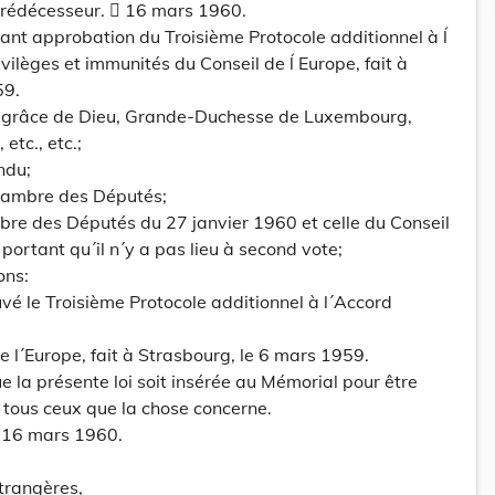
 prédécesseur.  16 mars 1960.
nt approbation du Troisième Protocole additionnel à ĺ
vilèges et immunités du Conseil de ĺ Europe, fait à
59.
grâce de Dieu, Grande-Duchesse de Luxembourg,
etc., etc.;
ndu;
hambre des Députés;
bre des Députés du 27 janvier 1960 et celle du Conseil
portant qu´il n´y a pas lieu à second vote;
ons:
uvé le Troisième Protocole additionnel à l´Accord
e l´Europe, fait à Strasbourg, le 6 mars 1959.
la présente loi soit insérée au Mémorial pour être
 tous ceux que la chose concerne.
 16 mars 1960.
Etrangères,