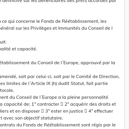
définitive sur les bénéficiaires des prêts accordés par
 ce qui concerne le Fonds de Réétablissement, les
énéral sur les Privilèges et Immunités du Conseil de l
uit:
nalité et capacité.
établissement du Conseil de l´Europe, approuvé par la
mendé, soit par celui-ci, soit par le Comité de Direction,
s limites de l´Article IX (h) dudit Statut, fait partie
tocole.
nt du Conseil de l´Europe a la pleine personnalité
a capacité de: 1° contracter  2° acquérir des droits et
iers et en disposer  3° ester en justice  4° effectuer
 avec son objectif statutaire.
contrats du Fonds de Réétablissement sont régis par le