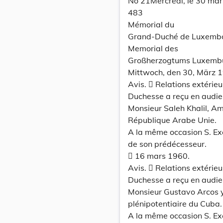
No 21Mercredi, le 30 mar
483
Mémorial du
Grand-Duché de Luxemb
Memorial des
Großherzogtums Luxemb
Mittwoch, den 30, März 
Avis.  Relations extéri
Duchesse a reçu en audien
Monsieur Saleh Khalil, Am
République Arabe Unie.
A la même occasion S. Exc
de son prédécesseur.
 16 mars 1960.
Avis.  Relations extéri
Duchesse a reçu en audien
Monsieur Gustavo Arcos y
plénipotentiaire du Cuba.
A la même occasion S. Ex