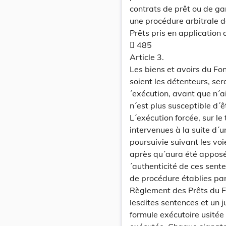
contrats de prêt ou de ga
une procédure arbitrale d
Prêts pris en application d
 485
Article 3.
Les biens et avoirs du Fon
soient les détenteurs, ser
´exécution, avant que n´a
n´est plus susceptible d´ê
L´exécution forcée, sur l
intervenues à la suite d´un
poursuivie suivant les vo
après qu´aura été apposée 
´authenticité de ces sent
de procédure établies par
Règlement des Prêts du Fo
lesdites sentences et un j
formule exécutoire usitée 