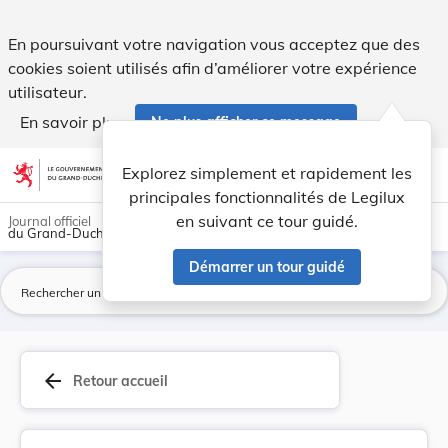
Arrêté ministériel du 5 janvier 1999 portant pu... - Legilux
En poursuivant votre navigation vous acceptez que des
cookies soient utilisés afin d’améliorer votre expérience
utilisateur.
En savoir plus
Ne plus afficher ce message
Aller au contenu
help
light_mode
dark_mode
account_circle
Explorez simplement et rapidement les
Aide
principales fonctionnalités de Legilux
en suivant ce tour guidé.
Journal officiel
du Grand-Duché de Luxembourg
Démarrer un tour guidé
La
arrow_back
Retour accueil