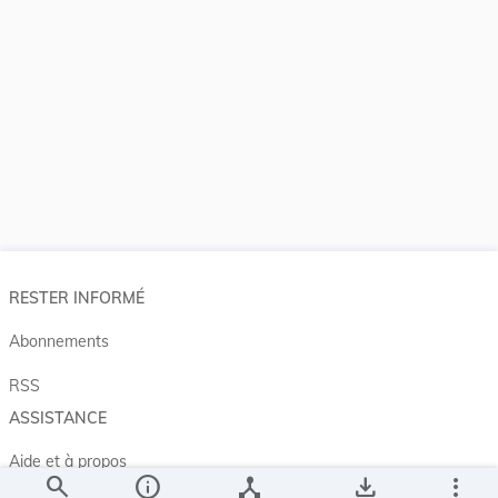
RESTER INFORMÉ
Abonnements
RSS
ASSISTANCE
Aide et à propos
search
info
device_hub
save_alt
more_vert