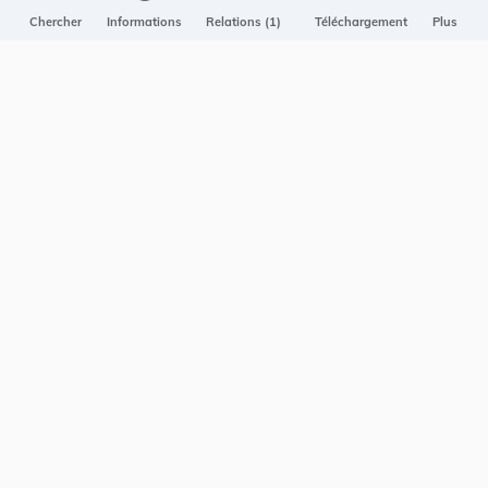
Projet Casemates
Chercher
Informations
Relations (1)
Téléchargement
Plus
ELI
NOUS CONTACTER
Service central de législation
5, rue Plaetis
L-2338 LUXEMBOURG
info@legilux.public.lu
E-mail
My LegiBox
, votre espace personnel.
Se connecter
Enregistrer et organiser vos actes préférés, enregistrer vos
recherches, soyez alerté en cas de modification sur un document
qui vous intéresse.
EN PLUS
Conditions générales