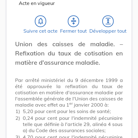
Acte en vigueur
notifications_none
compress
expand
Suivre cet acte
Fermer tout
Développer tout
Union des caisses de maladie. –
Refixation du taux de cotisation en
matière d'assurance maladie.
Par arrêté ministériel du 9 décembre 1999 a
été approuvée la refixation du taux de
cotisation en matière d'assurance maladie par
l'assemblée générale de l'Union des caisses de
er
maladie avec effet au 1
janvier 2000 à:
1)
5,20 pour cent pour les soins de santé;
2)
0,24 pour cent pour l'indemnité pécuniaire
telle que définie à l'article 29, alinéa 4 sous
a) du Code des assurances sociales;
3)
4,70 pour cent pour l'indemnité pécuniaire