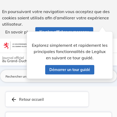
Union des caisses de maladie - Refixation du ta... - Legilux
En poursuivant votre navigation vous acceptez que des
cookies soient utilisés afin d’améliorer votre expérience
utilisateur.
En savoir plus
Ne plus afficher ce message
Aller au contenu
help
light_mode
dark_mode
account_circle
Explorez simplement et rapidement les
Aide
principales fonctionnalités de Legilux
en suivant ce tour guidé.
Journal officiel
du Grand-Duché de Luxembourg
Démarrer un tour guidé
La
arrow_back
Retour accueil