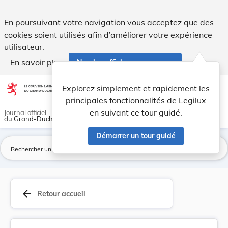
Arrêté ministériel du 11 juillet 2011 approuvan... - Legilux
En poursuivant votre navigation vous acceptez que des
cookies soient utilisés afin d’améliorer votre expérience
utilisateur.
En savoir plus
Ne plus afficher ce message
Aller au contenu
help
light_mode
dark_mode
account_circle
Explorez simplement et rapidement les
Aide
principales fonctionnalités de Legilux
en suivant ce tour guidé.
Journal officiel
du Grand-Duché de Luxembourg
Démarrer un tour guidé
La
arrow_back
Retour accueil