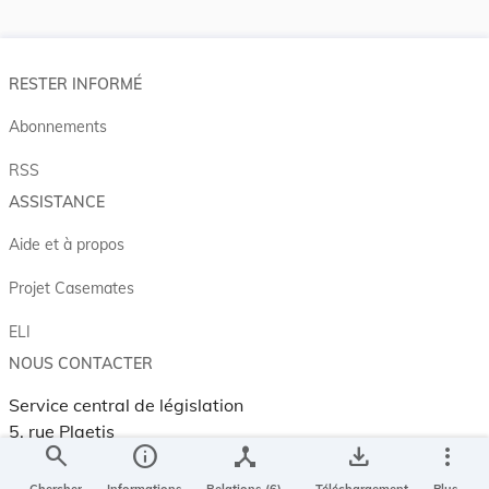
RESTER INFORMÉ
Abonnements
RSS
ASSISTANCE
Aide et à propos
Projet Casemates
ELI
NOUS CONTACTER
Service central de législation
5, rue Plaetis
search
info
device_hub
save_alt
more_vert
L-2338 LUXEMBOURG