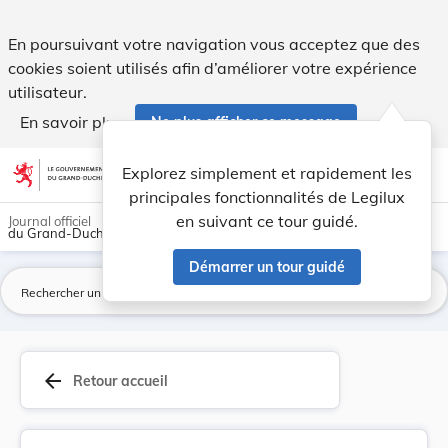
Arrêté royal relatif aux acceptations de dons e... - Legilux
En poursuivant votre navigation vous acceptez que des
cookies soient utilisés afin d’améliorer votre expérience
utilisateur.
En savoir plus
Ne plus afficher ce message
Aller au contenu
help
light_mode
dark_mode
account_circle
Explorez simplement et rapidement les
Aide
principales fonctionnalités de Legilux
en suivant ce tour guidé.
Journal officiel
du Grand-Duché de Luxembourg
Démarrer un tour guidé
La
arrow_back
Retour accueil