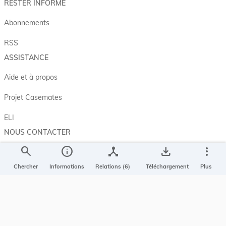
RESTER INFORMÉ
Abonnements
RSS
ASSISTANCE
Aide et à propos
Projet Casemates
ELI
NOUS CONTACTER
search
info
device_hub
save_alt
more_vert
Service central de législation
5, rue Plaetis
Chercher
Informations
Relations (6)
Téléchargement
Plus
L-2338 LUXEMBOURG
info@legilux.public.lu
E-mail