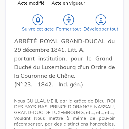
Acte modifié
Acte en vigueur
notifications_none
compress
expand
Suivre cet acte
Fermer tout
Développer tout
ARRÊTÉ ROYAL GRAND-DUCAL du
29 décembre 1841. Litt. A,
portant institution, pour le Grand-
Duché du Luxembourg d'un Ordre de
la Couronne de Chêne.
(N° 23. - 1842. - Ind. gén.)
Nous GUILLAUME II, par la grâce de Dieu, ROI
DES PAYS-BAS, PRINCE D'ORANGE-NASSAU,
GRAND-DUC DE LUXEMBOURG, etc., etc, etc.;
Voulant Nous mettre à même de pouvoir
récompenser, par des distinctions honorables,