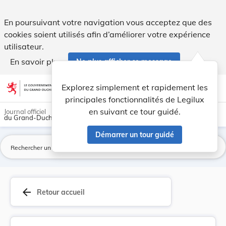
ARRÊTÉ ROYAL GRAND-DUCAL du 29 décembre 1841. L... -
En poursuivant votre navigation vous acceptez que des
cookies soient utilisés afin d’améliorer votre expérience
utilisateur.
En savoir plus
Ne plus afficher ce message
Aller au contenu
help
light_mode
dark_mode
account_circle
Explorez simplement et rapidement les
Aide
principales fonctionnalités de Legilux
en suivant ce tour guidé.
Journal officiel
du Grand-Duché de Luxembourg
Démarrer un tour guidé
La
arrow_back
Retour accueil