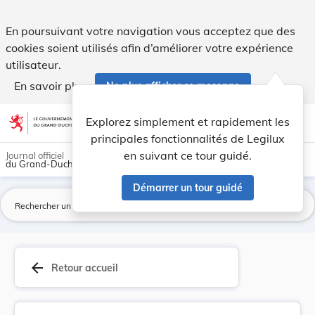
Arrêté royal grand-ducal du 26 mars 1845, N° 56... - Legilu
En poursuivant votre navigation vous acceptez que des
cookies soient utilisés afin d’améliorer votre expérience
utilisateur.
En savoir plus
Ne plus afficher ce message
Aller au contenu
help
light_mode
dark_mode
account_circle
Explorez simplement et rapidement les
Aide
principales fonctionnalités de Legilux
en suivant ce tour guidé.
Journal officiel
du Grand-Duché de Luxembourg
Démarrer un tour guidé
La
arrow_back
Retour accueil