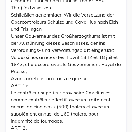
Gehalt auf fünf hundert fünfzig Thaler (550
Thlr.) festzusetzen.
Schließlich genehmigen Wir die Versetzung der
Obercontroleurs Schulze und Cave l ius nach Eich
und Fris ingen.
Unser Gouverneur des Großherzogthums ist mit
der Ausführung dieses Beschlusses, der ins
Verordnungs- und Verwaltungsblatt eingerückt,
Vu aussi nos arrêtés des 4 avril 1842 et 18 juillet
1843, et d'accord avec le Gouvernement Royal de
Prusse;
Avons arrêté et arrêtons ce qui suit:
ART. 1er.
Le contrôleur supérieur provisoire Cavelius est
nommé contrôleur effectif, avec un traitement
annuel de cinq cents (500) thalers et avec un
supplément annuel de 160 thalers, pour
indemnité de fourrages.
ART. 2.