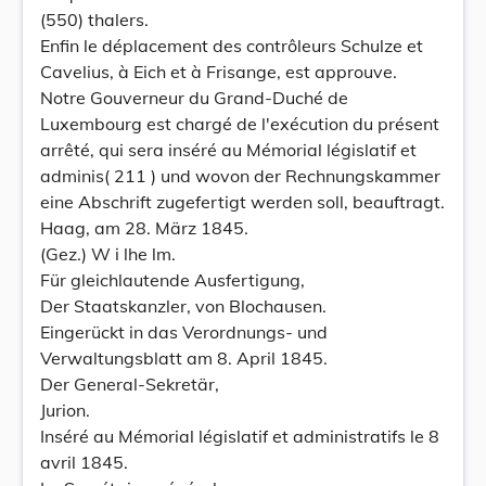
(550) thalers.
Enfin le déplacement des contrôleurs Schulze et
Cavelius, à Eich et à Frisange, est approuve.
Notre Gouverneur du Grand-Duché de
Luxembourg est chargé de l'exécution du présent
arrêté, qui sera inséré au Mémorial législatif et
adminis( 211 ) und wovon der Rechnungskammer
eine Abschrift zugefertigt werden soll, beauftragt.
Haag, am 28. März 1845.
(Gez.) W i lhe lm.
Für gleichlautende Ausfertigung,
Der Staatskanzler, von Blochausen.
Eingerückt in das Verordnungs- und
Verwaltungsblatt am 8. April 1845.
Der General-Sekretär,
Jurion.
Inséré au Mémorial législatif et administratifs le 8
avril 1845.