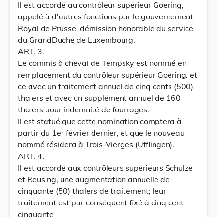
Il est accordé au contrôleur supérieur Goering,
appelé à d'autres fonctions par le gouvernement
Royal de Prusse, démission honorable du service
du GrandDuché de Luxembourg.
ART. 3.
Le commis à cheval de Tempsky est nommé en
remplacement du contrôleur supérieur Goering, et
ce avec un traitement annuel de cinq cents (500)
thalers et avec un supplément annuel de 160
thalers pour indemnité de fourrages.
Il est statué que cette nomination comptera à
partir du 1er février dernier, et que le nouveau
nommé résidera à Trois-Vierges (Ufflingen).
ART. 4.
Il est accordé aux contrôleurs supérieurs Schulze
et Reusing, une augmentation annuelle de
cinquante (50) thalers de traitement; leur
traitement est par conséquent fixé à cinq cent
cinquante