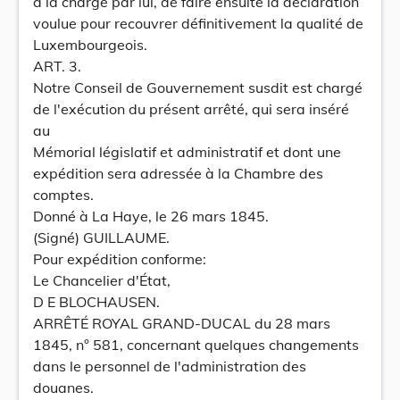
à la charge par lui, de faire ensuite la déclaration
voulue pour recouvrer définitivement la qualité de
Luxembourgeois.
ART. 3.
Notre Conseil de Gouvernement susdit est chargé
de l'exécution du présent arrêté, qui sera inséré
au
Mémorial législatif et administratif et dont une
expédition sera adressée à la Chambre des
comptes.
Donné à La Haye, le 26 mars 1845.
(Signé) GUILLAUME.
Pour expédition conforme:
Le Chancelier d'État,
D E BLOCHAUSEN.
ARRÊTÉ ROYAL GRAND-DUCAL du 28 mars
1845, n° 581, concernant quelques changements
dans le personnel de l'administration des
douanes.