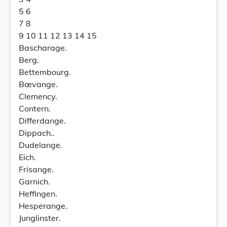
5 6
7 8
9 10 11 12 13 14 15
Bascharage.
Berg.
Bettembourg.
Bœvange.
Clemency.
Contern.
Differdange.
Dippach..
Dudelange.
Eich.
Frisange.
Garnich.
Heffingen.
Hesperange.
Junglinster.