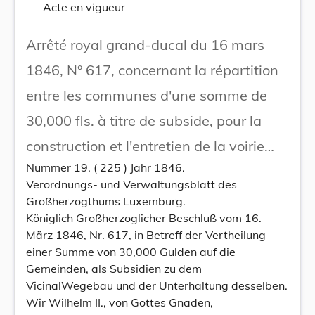
Acte en vigueur
Arrêté royal grand-ducal du 16 mars
1846, N° 617, concernant la répartition
entre les communes d'une somme de
30,000 fls. à titre de subside, pour la
construction et l'entretien de la voirie
Nummer 19. ( 225 ) Jahr 1846.
vicinale.
Verordnungs- und Verwaltungsblatt des
Großherzogthums Luxemburg.
Königlich Großherzoglicher Beschluß vom 16.
März 1846, Nr. 617, in Betreff der Vertheilung
einer Summe von 30,000 Gulden auf die
Gemeinden, als Subsidien zu dem
VicinalWegebau und der Unterhaltung desselben.
Wir Wilhelm II., von Gottes Gnaden,