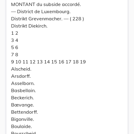
MONTANT du subside accordé.
— District de Luxembourg.
Distrikt Grevenmacher. — ( 228 )
Distrikt Diekirch.
1 2
3 4
5 6
7 8
9 10 11 12 13 14 15 16 17 18 19
Alscheid.
Arsdorff.
Asselborn.
Basbellain.
Beckerich.
Bœvange.
Bettendorff.
Bigonville.
Boulaide.
Bourscheid.