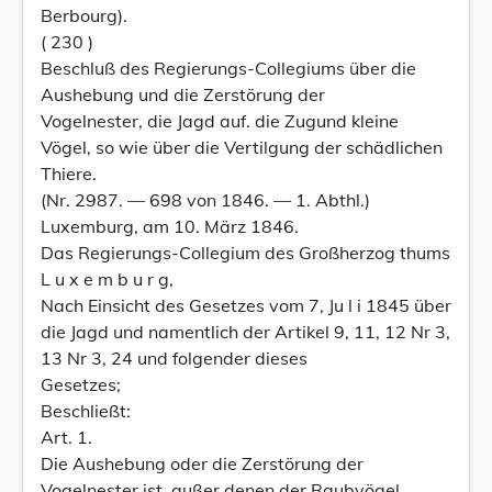
Berbourg).
( 230 )
Beschluß des Regierungs-Collegiums über die
Aushebung und die Zerstörung der
Vogelnester, die Jagd auf. die Zugund kleine
Vögel, so wie über die Vertilgung der schädlichen
Thiere.
(Nr. 2987. — 698 von 1846. — 1. Abthl.)
Luxemburg, am 10. März 1846.
Das Regierungs-Collegium des Großherzog thums
L u x e m b u r g,
Nach Einsicht des Gesetzes vom 7, Ju l i 1845 über
die Jagd und namentlich der Artikel 9, 11, 12 Nr 3,
13 Nr 3, 24 und folgender dieses
Gesetzes;
Beschließt:
Art. 1.
Die Aushebung oder die Zerstörung der
Vogelnester ist, außer denen der Raubvögel,