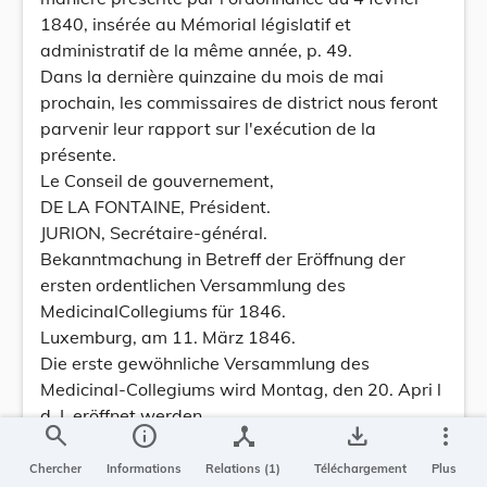
1840, insérée au Mémorial législatif et
administratif de la même année, p. 49.
Dans la dernière quinzaine du mois de mai
prochain, les commissaires de district nous feront
parvenir leur rapport sur l'exécution de la
présente.
Le Conseil de gouvernement,
DE LA FONTAINE, Président.
JURION, Secrétaire-général.
Bekanntmachung in Betreff der Eröffnung der
ersten ordentlichen Versammlung des
MedicinalCollegiums für 1846.
Luxemburg, am 11. März 1846.
Die erste gewöhnliche Versammlung des
Medicinal-Collegiums wird Montag, den 20. Apri l
d. I. eröffnet werden.
search
info
device_hub
save_alt
more_vert
Die Personen, welche wünschen, sich den
Prüfungen während dieser Sitzung zu stellen,
Chercher
Informations
Relations (1)
Téléchargement
Plus