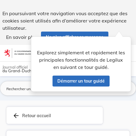
Arrêté royal grand-ducal du 16 mars 1846, N° 61... - Legilu
En poursuivant votre navigation vous acceptez que des
cookies soient utilisés afin d’améliorer votre expérience
utilisateur.
En savoir plus
Ne plus afficher ce message
Aller au contenu
help
light_mode
dark_mode
account_circle
Explorez simplement et rapidement les
Aide
principales fonctionnalités de Legilux
en suivant ce tour guidé.
Journal officiel
du Grand-Duché de Luxembourg
Démarrer un tour guidé
La
arrow_back
Retour accueil