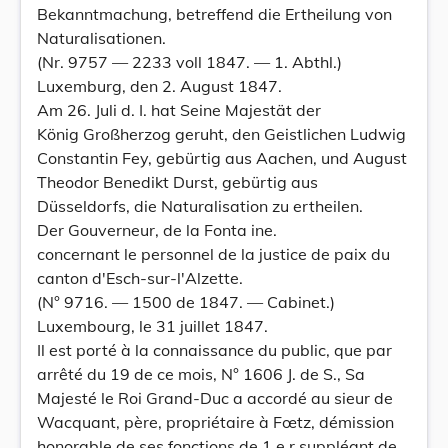
Bekanntmachung, betreffend die Ertheilung von
Naturalisationen.
(Nr. 9757 — 2233 voll 1847. — 1. Abthl.)
Luxemburg, den 2. August 1847.
Am 26. Juli d. I. hat Seine Majestät der
König Großherzog geruht, den Geistlichen Ludwig
Constantin Fey, gebürtig aus Aachen, und August
Theodor Benedikt Durst, gebürtig aus
Düsseldorfs, die Naturalisation zu ertheilen.
Der Gouverneur, de la Fonta ine.
concernant le personnel de la justice de paix du
canton d'Esch-sur-l'Alzette.
(N° 9716. — 1500 de 1847. — Cabinet.)
Luxembourg, le 31 juillet 1847.
Il est porté à la connaissance du public, que par
arrêté du 19 de ce mois, N° 1606 J. de S., Sa
Majesté le Roi Grand-Duc a accordé au sieur de
Wacquant, père, propriétaire à Fœtz, démission
honorable de ses fonctions de 1 e r suppléant de