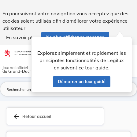
Arrêté royal grand-ducal du 25 juillet 1847, N°... - Legilux
En poursuivant votre navigation vous acceptez que des
cookies soient utilisés afin d’améliorer votre expérience
utilisateur.
En savoir plus
Ne plus afficher ce message
Aller au contenu
help
light_mode
dark_mode
account_circle
Explorez simplement et rapidement les
Aide
principales fonctionnalités de Legilux
en suivant ce tour guidé.
Journal officiel
du Grand-Duché de Luxembourg
Démarrer un tour guidé
La
arrow_back
Retour accueil