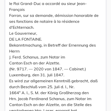
le Roi Grand-Duc a accordé au sieur Jean-
François
Forron, sur sa demande, démission honorable de
ses fonctions de notaire à la résidence
d'Echternach.
Le Gouverneur,
DE LA FONTAINE.
Bekanntmachung, in Betreff der Ernennung des
Herrn
J. Ferd. Schanus, zum Notar im
Canton Esch an der Alzette.
(Nr. 9717. — 2020 von 1847. — Cabinet.)
Luxemburg, den 31. Juli 1847.
Es wird zur allgemeinen Kenntniß gebracht, daß
durch Beschluß vom 25. Juli d. I., Nr.
1664° A. I., S. M. der König Großherzog den
Hrn. Jacob Ferdinand Schanus, zum Notar im
Canton Esch an der Alzette, an die Stelle des
verstorbenen Hrn. Loser, ernannt hat.