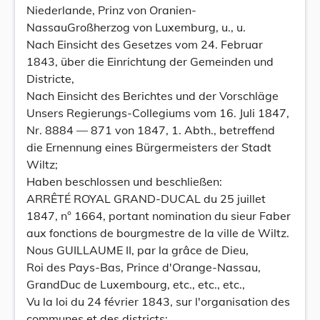
Niederlande, Prinz von Oranien-
NassauGroßherzog von Luxemburg, u., u.
Nach Einsicht des Gesetzes vom 24. Februar
1843, über die Einrichtung der Gemeinden und
Districte,
Nach Einsicht des Berichtes und der Vorschläge
Unsers Regierungs-Collegiums vom 16. Juli 1847,
Nr. 8884 — 871 von 1847, 1. Abth., betreffend
die Ernennung eines Bürgermeisters der Stadt
Wiltz;
Haben beschlossen und beschließen:
ARRÊTÉ ROYAL GRAND-DUCAL du 25 juillet
1847, n° 1664, portant nomination du sieur Faber
aux fonctions de bourgmestre de la ville de Wiltz.
Nous GUILLAUME II, par la grâce de Dieu,
Roi des Pays-Bas, Prince d'Orange-Nassau,
GrandDuc de Luxembourg, etc., etc., etc.,
Vu la loi du 24 février 1843, sur l'organisation des
communes et des districts;