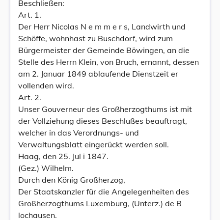
Beschließen:
Art. 1.
Der Herr Nicolas N e m m e r s, Landwirth und
Schöffe, wohnhast zu Buschdorf, wird zum
Bürgermeister der Gemeinde Böwingen, an die
Stelle des Herrn Klein, von Bruch, ernannt, dessen
am 2. Januar 1849 ablaufende Dienstzeit er
vollenden wird.
Art. 2.
Unser Gouverneur des Großherzogthums ist mit
der Vollziehung dieses Beschlußes beauftragt,
welcher in das Verordnungs- und
Verwaltungsblatt eingerückt werden soll.
Haag, den 25. Jul i 1847.
(Gez.) Wilhelm.
Durch den König Großherzog,
Der Staatskanzler für die Angelegenheiten des
Großherzogthums Luxemburg, (Unterz.) de B
lochausen.