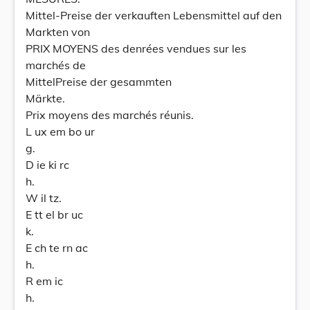
Mittel-Preise der verkauften Lebensmittel auf den
Markten von
PRIX MOYENS des denrées vendues sur les
marchés de
MittelPreise der gesammten
Märkte.
Prix moyens des marchés réunis.
L ux em bo ur
g.
D ie ki rc
h.
W il tz.
E tt el br uc
k.
E ch te rn ac
h.
R em ic
h.