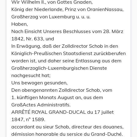
Wir Wilhelm II., von Gottes Gnaden,
König der Niederlande, Prinz von OranienNassau,
Großherzog von Luxemburg u. u. u.
Haben,
Nach Einsicht Unseres Beschlusses vom 28. März
1842, Nr. 633, und
In Erwägung, daß der Zolldirector Schob in den
Königlich-Preußischen Staatsdienst zurückberufen
worden ist, und daher seine Entlassung aus dem
Großherzoglich-Luxemburgischen Dienste
nachgesucht hat;
Uns bewogen gesunden,
Den obengenannten Zolldirector Schob, vom
1. künftigen Monats August an, aus dem
GroßActes Administratifs.
ARRÊTÉ ROYAL GRAND-DUCAL du 17 juillet
1847, n° 1589.
accordant au sieur Schob, directeur des douanes,
démission honorable du sersice du Grand-Duché.