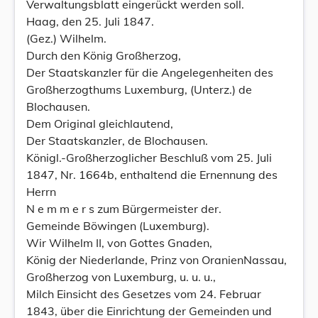
Verwaltungsblatt eingerückt werden soll.
Haag, den 25. Juli 1847.
(Gez.) Wilhelm.
Durch den König Großherzog,
Der Staatskanzler für die Angelegenheiten des
Großherzogthums Luxemburg, (Unterz.) de
Blochausen.
Dem Original gleichlautend,
Der Staatskanzler, de Blochausen.
Königl.-Großherzoglicher Beschluß vom 25. Juli
1847, Nr. 1664b, enthaltend die Ernennung des
Herrn
N e m m e r s zum Bürgermeister der.
Gemeinde Böwingen (Luxemburg).
Wir Wilhelm II, von Gottes Gnaden,
König der Niederlande, Prinz von OranienNassau,
Großherzog von Luxemburg, u. u. u.,
Milch Einsicht des Gesetzes vom 24. Februar
1843, über die Einrichtung der Gemeinden und