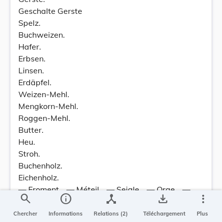
Geschalte Gerste
Spelz.
Buchweizen.
Hafer.
Erbsen.
Linsen.
Erdäpfel.
Weizen-Mehl.
Mengkorn-Mehl.
Roggen-Mehl.
Butter.
Heu.
Stroh.
Buchenholz.
Eichenholz.
— Froment… — Méteil… — Seigle… — Orge… —
search
info
device_hub
save_alt
more_vert
Orge mondée… — Épeautre… — Sarrasin.
— Avoine… — Pois… — Lentilles… — Pommes de
Chercher
Informations
Relations (2)
Téléchargement
Plus