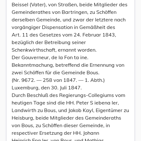
Beissel (Vater), von Straßen, beide Mitglieder des
Gemeinderathes von Bartringen, zu Schöffen
derselben Gemeinde, und zwar der letztere nach
vorgängiger Dispensation in Gemäßheit des
Art. 11 des Gesetzes vom 24. Februar 1843,
bezüglich der Betreibung seiner
Schenkwirthschaft, ernannt worden.
Der Gouverneur, de la Fon ta ine.
Bekanntmachung, betreffend die Ernennung von
zwei Schöffen für die Gemeinde Bous.
(Nr. 9672. — 258 von 1847. — 1. Abth.)
Luxemburg, den 30. Juli 1847.
Durch Beschluß des Regierungs-Collegiums vom
heutigen Tage sind die HH. Peter S iebena ler,
Landwirth zu Bous, und Jakob Kayl, Eigentümer zu
Heisburg, beide Mitglieder des Gemeinderaths
von Bous, zu Schöffen dieser Gemeinde, in
respectiver Ersetzung der HH. Johann
Heinrich Eng ler, von Bous, und Mathias