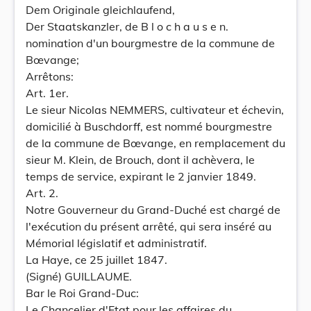
Dem Originale gleichlaufend,
Der Staatskanzler, de B l o c h a u s e n.
nomination d'un bourgmestre de la commune de
Bœvange;
Arrêtons:
Art. 1er.
Le sieur Nicolas NEMMERS, cultivateur et échevin,
domicilié à Buschdorff, est nommé bourgmestre
de la commune de Bœvange, en remplacement du
sieur M. Klein, de Brouch, dont il achèvera, le
temps de service, expirant le 2 janvier 1849.
Art. 2.
Notre Gouverneur du Grand-Duché est chargé de
l'exécution du présent arrêté, qui sera inséré au
Mémorial législatif et administratif.
La Haye, ce 25 juillet 1847.
(Signé) GUILLAUME.
Bar le Roi Grand-Duc:
Le Chancelier d'Etat pour les affaires du